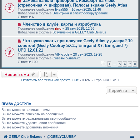
Замена панели приборов с Комфорт на Люкс
(стрелочная -> цифровая). Полосы экрана Geely Atlas
Последнее сообщение
fiksa555
«
16 июл 2025, 11:46
Добавлено в форуме
Электрика и электрооборудование
Ответы:
6
Членство в клубе, карты и атрибутика
Последнее сообщение
ring
«
25 сен 2018, 12:36
Добавлено в форуме
Вступление в GEELY Club Belarus
Что нужно знать при покупке Geely Atlas у дилера? 10
советов! (Geely Coolray SX11, Emrgand X7, Emrgand 7)
UPD 12.01.21
Последнее сообщение
VIN-code
«
20 сен 2023, 19:28
Добавлено в форуме
Советы бывалых
Ответы:
109
1
5
6
7
8
…
Новая тема
Отметить все темы как прочтённые
• 0 тем • Страница
1
из
1
Перейти
ПРАВА ДОСТУПА
Вы
не можете
начинать темы
Вы
не можете
отвечать на сообщения
Вы
не можете
редактировать свои сообщения
Вы
не можете
удалять свои сообщения
Вы
не можете
добавлять вложения
GEELY Club Belarus
@GEELYCLUBBY