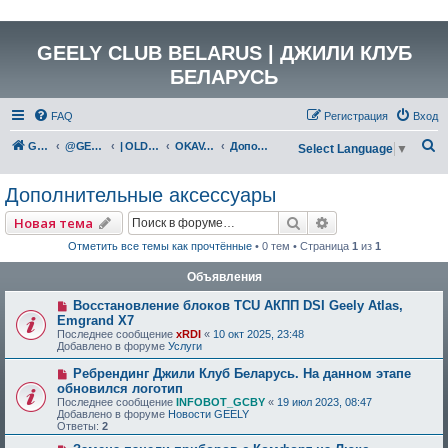
GEELY CLUB BELARUS | ДЖИЛИ КЛУБ
БЕЛАРУСЬ
FAQ
Регистрация
Вход
П
GEELY Club Belarus
@GEELYCLUBBY
| OLD GEELY
OKAVANGO (VX11)
Дополнительные аксессуары
Select Language
▼
о
Дополнительные аксессуары
и
с
Поиск
Расширенный по
Новая тема
к
Отметить все темы как прочтённые
• 0 тем • Страница
1
из
1
Объявления
Восстановление блоков TCU АКПП DSI Geely Atlas,
Emgrand X7
Последнее сообщение
xRDI
«
10 окт 2025, 23:48
Добавлено в форуме
Услуги
Ребрендинг Джили Клуб Беларусь. На данном этапе
обновился логотип
Последнее сообщение
INFOBOT_GCBY
«
19 июл 2023, 08:47
Добавлено в форуме
Новости GEELY
Ответы:
2