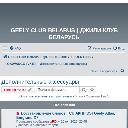
GEELY CLUB BELARUS | ДЖИЛИ КЛУБ
БЕЛАРУСЬ
FAQ
Регистрация
Вход
GEELY Club Belarus
@GEELYCLUBBY
| OLD GEELY
OKAVANGO (VX11)
Дополнительные аксессуары
П
Select Language
▼
о
Дополнительные аксессуары
и
Поиск
Расширенный по
Новая тема
с
Отметить все темы как прочтённые
• 0 тем • Страница
1
из
1
к
Объявления
Восстановление блоков TCU АКПП DSI Geely Atlas,
Emgrand X7
Последнее сообщение
xRDI
«
10 окт 2025, 23:48
Добавлено в форуме
Услуги