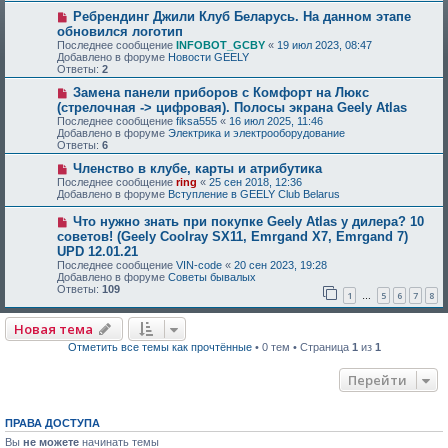
Ребрендинг Джили Клуб Беларусь. На данном этапе
обновился логотип
Последнее сообщение
INFOBOT_GCBY
«
19 июл 2023, 08:47
Добавлено в форуме
Новости GEELY
Ответы:
2
Замена панели приборов с Комфорт на Люкс
(стрелочная -> цифровая). Полосы экрана Geely Atlas
Последнее сообщение
fiksa555
«
16 июл 2025, 11:46
Добавлено в форуме
Электрика и электрооборудование
Ответы:
6
Членство в клубе, карты и атрибутика
Последнее сообщение
ring
«
25 сен 2018, 12:36
Добавлено в форуме
Вступление в GEELY Club Belarus
Что нужно знать при покупке Geely Atlas у дилера? 10
советов! (Geely Coolray SX11, Emrgand X7, Emrgand 7)
UPD 12.01.21
Последнее сообщение
VIN-code
«
20 сен 2023, 19:28
Добавлено в форуме
Советы бывалых
Ответы:
109
1
5
6
7
8
…
Новая тема
Отметить все темы как прочтённые
• 0 тем • Страница
1
из
1
Перейти
ПРАВА ДОСТУПА
Вы
не можете
начинать темы