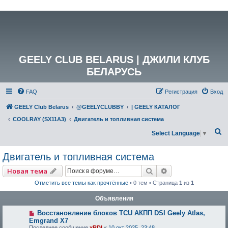
GEELY CLUB BELARUS | ДЖИЛИ КЛУБ
БЕЛАРУСЬ
FAQ
Регистрация
Вход
GEELY Club Belarus
@GEELYCLUBBY
| GEELY КАТАЛОГ
COOLRAY (SX11A3)
Двигатель и топливная система
П
Select Language
▼
о
Двигатель и топливная система
и
с
Поиск
Расширенный по
Новая тема
к
Отметить все темы как прочтённые
• 0 тем • Страница
1
из
1
Объявления
Восстановление блоков TCU АКПП DSI Geely Atlas,
Emgrand X7
Последнее сообщение
xRDI
«
10 окт 2025, 23:48