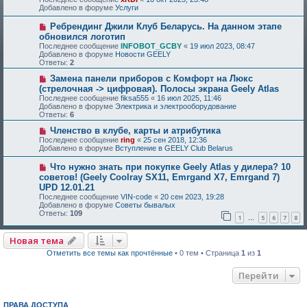
Добавлено в форуме
Услуги
Ребрендинг Джили Клуб Беларусь. На данном этапе
обновился логотип
Последнее сообщение
INFOBOT_GCBY
«
19 июл 2023, 08:47
Добавлено в форуме
Новости GEELY
Ответы:
2
Замена панели приборов с Комфорт на Люкс
(стрелочная -> цифровая). Полосы экрана Geely Atlas
Последнее сообщение
fiksa555
«
16 июл 2025, 11:46
Добавлено в форуме
Электрика и электрооборудование
Ответы:
6
Членство в клубе, карты и атрибутика
Последнее сообщение
ring
«
25 сен 2018, 12:36
Добавлено в форуме
Вступление в GEELY Club Belarus
Что нужно знать при покупке Geely Atlas у дилера? 10
советов! (Geely Coolray SX11, Emrgand X7, Emrgand 7)
UPD 12.01.21
Последнее сообщение
VIN-code
«
20 сен 2023, 19:28
Добавлено в форуме
Советы бывалых
Ответы:
109
1
5
6
7
8
…
Новая тема
Отметить все темы как прочтённые
• 0 тем • Страница
1
из
1
Перейти
ПРАВА ДОСТУПА