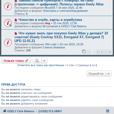
Замена панели приборов с Комфорт на Люкс
(стрелочная -> цифровая). Полосы экрана Geely Atlas
Последнее сообщение
fiksa555
«
16 июл 2025, 11:46
Добавлено в форуме
Электрика и электрооборудование
Ответы:
6
Членство в клубе, карты и атрибутика
Последнее сообщение
ring
«
25 сен 2018, 12:36
Добавлено в форуме
Вступление в GEELY Club Belarus
Что нужно знать при покупке Geely Atlas у дилера? 10
советов! (Geely Coolray SX11, Emrgand X7, Emrgand 7)
UPD 12.01.21
Последнее сообщение
VIN-code
«
20 сен 2023, 19:28
Добавлено в форуме
Советы бывалых
Ответы:
109
1
5
6
7
8
…
Новая тема
Отметить все темы как прочтённые
• 0 тем • Страница
1
из
1
Перейти
ПРАВА ДОСТУПА
Вы
не можете
начинать темы
Вы
не можете
отвечать на сообщения
Вы
не можете
редактировать свои сообщения
Вы
не можете
удалять свои сообщения
Вы
не можете
добавлять вложения
GEELY Club Belarus
@GEELYCLUBBY