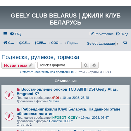
GEELY CLUB BELARUS | ДЖИЛИ КЛУБ
БЕЛАРУСЬ
FAQ
Регистрация
Вход
П
GEELY Club Belarus
@GEELYCLUBBY
| GEELY КАТАЛОГ
COOLRAY (SX11A3)
Подвеска, рулевое, тормоза
Select Language
▼
о
Подвеска, рулевое, тормоза
и
с
Поиск
Расширенный по
Новая тема
к
Отметить все темы как прочтённые
• 0 тем • Страница
1
из
1
Объявления
Восстановление блоков TCU АКПП DSI Geely Atlas,
Emgrand X7
Последнее сообщение
xRDI
«
10 окт 2025, 23:48
Добавлено в форуме
Услуги
Ребрендинг Джили Клуб Беларусь. На данном этапе
обновился логотип
Последнее сообщение
INFOBOT_GCBY
«
19 июл 2023, 08:47
Добавлено в форуме
Новости GEELY
Ответы:
2