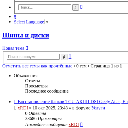
Расширенный
Поиск
поиск
Поиск
Select Language
▼
Шины и диски
Новая тема
Расширенный
Поиск
поиск
Отметить все темы как прочтённые
• 0 тем • Страница
1
из
1
Объявления
Ответы
Просмотры
Последнее сообщение
Восстановление блоков TCU АКПП DSI Geely Atlas, E
xRDI
»
10 окт 2025, 23:48
» в форуме
Услуги
0
Ответы
38686
Просмотры
Последнее сообщение
xRDI