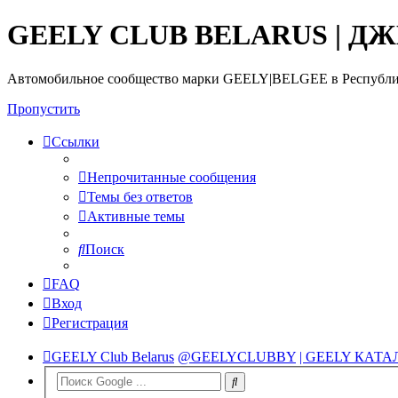
GEELY CLUB BELARUS | Д
Автомобильное сообщество марки GEELY|BELGEE в Республи
Пропустить
Ссылки
Непрочитанные сообщения
Темы без ответов
Активные темы
Поиск
FAQ
Вход
Регистрация
GEELY Club Belarus
@GEELYCLUBBY
| GEELY КАТА