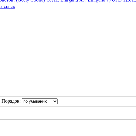
ывалых
Порядок: