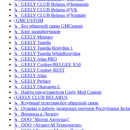
↳ GEELY CLUB Belarus @Instagram
↳ GEELY CLUB Belarus @VK
↳ GEELY CLUB Belarus @Youtube
| GMCUSTOM
↳ Бот обратной связи GMCustom
↳ Блог разработчиков
↳ GEELY Monjaro
↳ GEELY Tugella
↳ GEELY Tugella Restyling 1
↳ GEELY Tugella WhiteRestyling
↳ GEELY Atlas PRO
↳ GEELY Coolray/BELGEE X50
↳ GEELY Coolray REST
↳ GEELY Atlas
↳ GEELY Preface
↳ GEELY Okavango L
↳ Найти представителя Geely Mod Custom
| GEELY CLUB BELARUS
↳ Клубный телеграм-бот обратной связи
↳ Отзывы о работе дилерских центров Республики Бела
↳ Вопросы к Дилеру
↳ ООО "Мотор Автоград"
↳ ООО «Атлант-М Технологии»