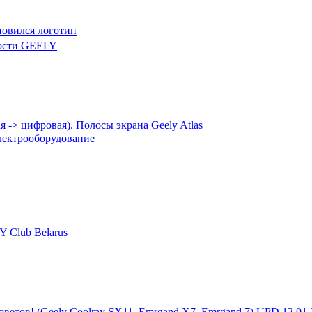
новился логотип
ости GEELY
 -> цифровая). Полосы экрана Geely Atlas
лектрооборудование
 Club Belarus
советов! (Geely Coolray SX11, Emrgand X7, Emrgand 7) UPD 12.01.