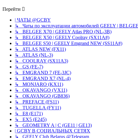
Перейти
| ЧАТЫ @GCBY
↳ Чаты по эксплуатации автомобилей GEELY | BELGE
↳ BELGEE X70 | GEELY Atlas PRO (NL-3B)
↳ BELGEE X50 | GEELY Coolray (SX11A#)
↳ BELGEE S50 | GEELY Emgrand NEW (SS11A#)
↳ ATLAS NEW (FX11)
↳ ATLAS (NL-3)
↳ COOLRAY (SX11A3)
↳ GS (FE-7)
↳ EMGRAND 7 (FE-3JC)
↳ EMGRAND X7 (NL-4)
↳ MONJARO (KX11)
↳ OKAVANGO (VX11)
↳ OKAVANGO (GB836)
↳ PREFACE (FS11)
↳ TUGELLA (FY11)
↳ E8 (E171)
↳ EX5 (E245)
↳ GEOMETRY A | C (GE11 | GE13)
| GCBY В СОЦИАЛЬНЫХ СЕТЯХ
↳ GEELY Club Belarus @Telegram