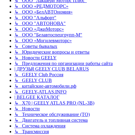
↳ ООО “Лакшери Моторс Плюс”
↳ ООО «РЕДМОТОРС»
↳ ООО «БелАВТОномия»
↳ ООО "Альфорт"
↳ ООО "АВТОНОВА"
↳ ООО «ДжиМоторс»
↳ ООО "Белавтоспецгрупп-М"
↳ ООО «Могилевмоторс»
↳ Советы бывалых
↳ Юридические вопросы и ответы
↳ Новости GEELY
↳ Предложения по организации работы сайта
| ДРУЗЬЯ GEELY CLUB BELARUS
↳ GEELY Club Россия
↳ GEELY CLUB
↳ китайские-автомобили.рф
↳ GEELY-ATLAS.INFO
| BELGEE КАТАЛОГ
↳ X70 | GEELY ATLAS PRO (NL-3B)
↳ Новости
↳ Техническое обслуживание (ТО)
↳ Двигатель и топливная система
↳ Система охлаждения
↳ Трансмиссия