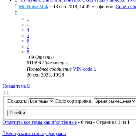
Mr. Noise Mnk
»
13 сен 2018, 14:05
» в форуме
Советы б
1
…
4
5
6
7
8
109
Ответы
611596
Просмотры
Последнее сообщение
VIN-code
20 сен 2023, 19:28
Новая тема
Показать:
Поле сортировки:
Отметить все темы как прочтённые
• 0 тем • Страница
1
из
1
Вернуться к списку форумов