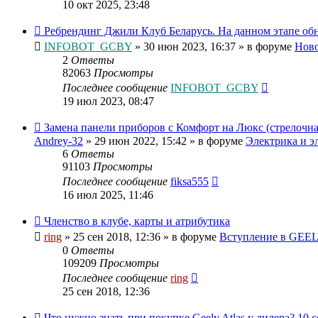
10 окт 2025, 23:48
Ребрендинг Джили Клуб Беларусь. На данном этапе об
INFOBOT_GCBY
»
30 июн 2023, 16:37
» в форуме
Нов
2
Ответы
82063
Просмотры
Последнее сообщение
INFOBOT_GCBY
19 июл 2023, 08:47
Замена панели приборов с Комфорт на Люкс (стрелочная
Andrey-32
»
29 июн 2022, 15:42
» в форуме
Электрика и э
6
Ответы
91103
Просмотры
Последнее сообщение
fiksa555
16 июл 2025, 11:46
Членство в клубе, карты и атрибутика
ring
»
25 сен 2018, 12:36
» в форуме
Вступление в GEELY
0
Ответы
109209
Просмотры
Последнее сообщение
ring
25 сен 2018, 12:36
Что нужно знать при покупке Geely Atlas у дилера? 10 