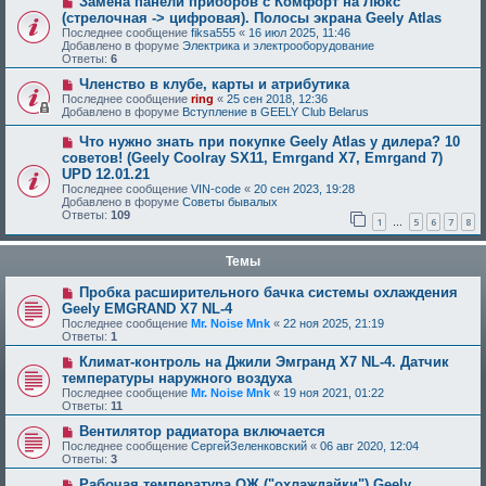
Замена панели приборов с Комфорт на Люкс
(стрелочная -> цифровая). Полосы экрана Geely Atlas
Последнее сообщение
fiksa555
«
16 июл 2025, 11:46
Добавлено в форуме
Электрика и электрооборудование
Ответы:
6
Членство в клубе, карты и атрибутика
Последнее сообщение
ring
«
25 сен 2018, 12:36
Добавлено в форуме
Вступление в GEELY Club Belarus
Что нужно знать при покупке Geely Atlas у дилера? 10
советов! (Geely Coolray SX11, Emrgand X7, Emrgand 7)
UPD 12.01.21
Последнее сообщение
VIN-code
«
20 сен 2023, 19:28
Добавлено в форуме
Советы бывалых
Ответы:
109
1
5
6
7
8
…
Темы
Пробка расширительного бачка системы охлаждения
Geely EMGRAND X7 NL-4
Последнее сообщение
Mr. Noise Mnk
«
22 ноя 2025, 21:19
Ответы:
1
Климат-контроль на Джили Эмгранд Х7 NL-4. Датчик
температуры наружного воздуха
Последнее сообщение
Mr. Noise Mnk
«
19 ноя 2021, 01:22
Ответы:
11
Вентилятор радиатора включается
Последнее сообщение
СергейЗеленковский
«
06 авг 2020, 12:04
Ответы:
3
Рабочая температура ОЖ ("охлаждайки") Geely