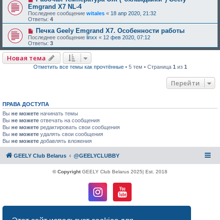
Emgrand X7 NL-4
Последнее сообщение
witales
«
18 апр 2020, 21:32
Ответы:
4
Печка Geely Emgrand X7. Особенности работы
Последнее сообщение
linxx
«
12 фев 2020, 07:12
Ответы:
3
Новая тема
Отметить все темы как прочтённые
• 5 тем • Страница
1
из
1
Перейти
ПРАВА ДОСТУПА
Вы
не можете
начинать темы
Вы
не можете
отвечать на сообщения
Вы
не можете
редактировать свои сообщения
Вы
не можете
удалять свои сообщения
Вы
не можете
добавлять вложения
GEELY Club Belarus
@GEELYCLUBBY
© Copyright
GEELY Club Belarus 2025| Est. 2018
Создано на основе
phpBB
® Forum Software © phpBB Limited
Русская поддержка phpBB