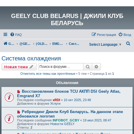
GEELY CLUB BELARUS | ДЖИЛИ КЛУБ
БЕЛАРУСЬ
FAQ
Регистрация
Вход
П
GEELY Club Belarus
@GEELYCLUBBY
| OLD GEELY
EMGRAND X7 (NL-4)
Система охлаждения
Select Language
▼
о
Система охлаждения
и
с
Поиск
Расширенный по
Новая тема
к
Отметить все темы как прочтённые
• 5 тем • Страница
1
из
1
Объявления
Восстановление блоков TCU АКПП DSI Geely Atlas,
Emgrand X7
Последнее сообщение
xRDI
«
10 окт 2025, 23:48
Добавлено в форуме
Услуги
Ребрендинг Джили Клуб Беларусь. На данном этапе
обновился логотип
Последнее сообщение
INFOBOT_GCBY
«
19 июл 2023, 08:47
Добавлено в форуме
Новости GEELY
Ответы:
2