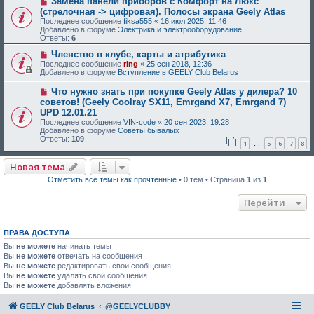
Замена панели приборов с Комфорт на Люкс
(стрелочная -> цифровая). Полосы экрана Geely Atlas
Последнее сообщение
fiksa555
«
16 июл 2025, 11:46
Добавлено в форуме
Электрика и электрооборудование
Ответы:
6
Членство в клубе, карты и атрибутика
Последнее сообщение
ring
«
25 сен 2018, 12:36
Добавлено в форуме
Вступление в GEELY Club Belarus
Что нужно знать при покупке Geely Atlas у дилера? 10
советов! (Geely Coolray SX11, Emrgand X7, Emrgand 7)
UPD 12.01.21
Последнее сообщение
VIN-code
«
20 сен 2023, 19:28
Добавлено в форуме
Советы бывалых
Ответы:
109
1
5
6
7
8
…
Новая тема
Отметить все темы как прочтённые
• 0 тем • Страница
1
из
1
Перейти
ПРАВА ДОСТУПА
Вы
не можете
начинать темы
Вы
не можете
отвечать на сообщения
Вы
не можете
редактировать свои сообщения
Вы
не можете
удалять свои сообщения
Вы
не можете
добавлять вложения
GEELY Club Belarus
@GEELYCLUBBY