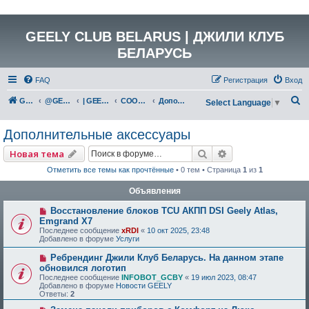
GEELY CLUB BELARUS | ДЖИЛИ КЛУБ
БЕЛАРУСЬ
FAQ
Регистрация
Вход
П
GEELY Club Belarus
@GEELYCLUBBY
| GEELY КАТАЛОГ
COOLRAY (SX11A3)
Дополнительные аксессуары
Select Language
▼
о
Дополнительные аксессуары
и
с
Поиск
Расширенный по
Новая тема
к
Отметить все темы как прочтённые
• 0 тем • Страница
1
из
1
Объявления
Восстановление блоков TCU АКПП DSI Geely Atlas,
Emgrand X7
Последнее сообщение
xRDI
«
10 окт 2025, 23:48
Добавлено в форуме
Услуги
Ребрендинг Джили Клуб Беларусь. На данном этапе
обновился логотип
Последнее сообщение
INFOBOT_GCBY
«
19 июл 2023, 08:47
Добавлено в форуме
Новости GEELY
Ответы:
2