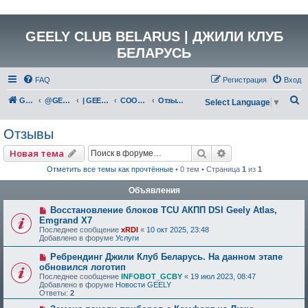
GEELY CLUB BELARUS | ДЖИЛИ КЛУБ
БЕЛАРУСЬ
FAQ
Регистрация
Вход
П
GEELY Club Belarus
@GEELYCLUBBY
| GEELY КАТАЛОГ
COOLRAY (SX11A3)
Отзывы
Select Language
▼
о
Отзывы
и
с
Поиск
Расширенный по
Новая тема
к
Отметить все темы как прочтённые
• 0 тем • Страница
1
из
1
Объявления
Восстановление блоков TCU АКПП DSI Geely Atlas,
Emgrand X7
Последнее сообщение
xRDI
«
10 окт 2025, 23:48
Добавлено в форуме
Услуги
Ребрендинг Джили Клуб Беларусь. На данном этапе
обновился логотип
Последнее сообщение
INFOBOT_GCBY
«
19 июл 2023, 08:47
Добавлено в форуме
Новости GEELY
Ответы:
2