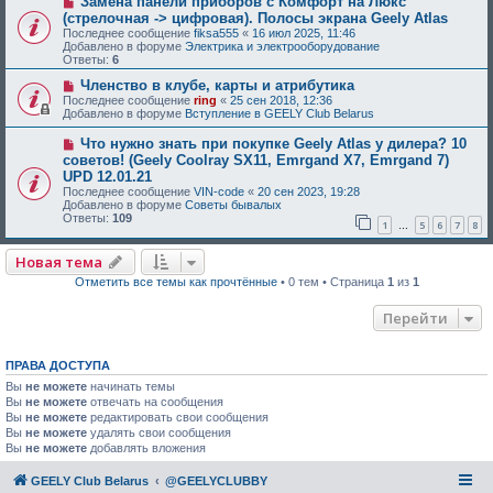
Замена панели приборов с Комфорт на Люкс
(стрелочная -> цифровая). Полосы экрана Geely Atlas
Последнее сообщение
fiksa555
«
16 июл 2025, 11:46
Добавлено в форуме
Электрика и электрооборудование
Ответы:
6
Членство в клубе, карты и атрибутика
Последнее сообщение
ring
«
25 сен 2018, 12:36
Добавлено в форуме
Вступление в GEELY Club Belarus
Что нужно знать при покупке Geely Atlas у дилера? 10
советов! (Geely Coolray SX11, Emrgand X7, Emrgand 7)
UPD 12.01.21
Последнее сообщение
VIN-code
«
20 сен 2023, 19:28
Добавлено в форуме
Советы бывалых
Ответы:
109
1
5
6
7
8
…
Новая тема
Отметить все темы как прочтённые
• 0 тем • Страница
1
из
1
Перейти
ПРАВА ДОСТУПА
Вы
не можете
начинать темы
Вы
не можете
отвечать на сообщения
Вы
не можете
редактировать свои сообщения
Вы
не можете
удалять свои сообщения
Вы
не можете
добавлять вложения
GEELY Club Belarus
@GEELYCLUBBY