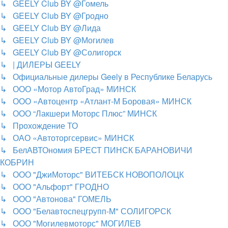
↳ GEELY Club BY @Гомель
↳ GEELY Club BY @Гродно
↳ GEELY Club BY @Лида
↳ GEELY Club BY @Могилев
↳ GEELY Club BY @Солигорск
↳ | ДИЛЕРЫ GEELY
↳ Официальные дилеры Geely в Республике Беларусь
↳ ООО «Мотор АвтоГрад» МИНСК
↳ ООО «Автоцентр «Атлант-М Боровая» МИНСК
↳ ООО “Лакшери Моторс Плюс” МИНСК
↳ Прохождение ТО
↳ ОАО «Автоторгсервис» МИНСК
↳ БелАВТОномия БРЕСТ ПИНСК БАРАНОВИЧИ
КОБРИН
↳ ООО "ДжиМоторс" ВИТЕБСК НОВОПОЛОЦК
↳ ООО "Альфорт" ГРОДНО
↳ ООО "Автонова" ГОМЕЛЬ
↳ ООО "Белавтоспецгрупп-М" СОЛИГОРСК
↳ ООО "Могилевмоторс" МОГИЛЕВ