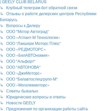
| GEELY CLUB BELARUS
↳ Клубный телеграм-бот обратной связи
↳ Отзывы о работе дилерских центров Республики
Беларусь
↳ Вопросы к Дилеру
↳ ООО "Мотор Автоград"
↳ ООО «Атлант-М Технологии»
↳ ООО “Лакшери Моторс Плюс”
↳ ООО «РЕДМОТОРС»
↳ ООО «БелАВТОномия»
↳ ООО "Альфорт"
↳ ООО "АВТОНОВА"
↳ ООО «ДжиМоторс»
↳ ООО "Белавтоспецгрупп-М"
↳ ООО «Могилевмоторс»
↳ Советы бывалых
↳ Юридические вопросы и ответы
↳ Новости GEELY
↳ Предложения по организации работы сайта