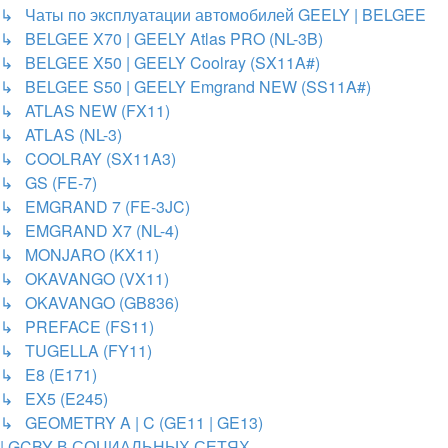
↳ Чаты по эксплуатации автомобилей GEELY | BELGEE
↳ BELGEE X70 | GEELY Atlas PRO (NL-3B)
↳ BELGEE X50 | GEELY Coolray (SX11A#)
↳ BELGEE S50 | GEELY Emgrand NEW (SS11A#)
↳ ATLAS NEW (FX11)
↳ ATLAS (NL-3)
↳ COOLRAY (SX11A3)
↳ GS (FE-7)
↳ EMGRAND 7 (FE-3JC)
↳ EMGRAND X7 (NL-4)
↳ MONJARO (KX11)
↳ OKAVANGO (VX11)
↳ OKAVANGO (GB836)
↳ PREFACE (FS11)
↳ TUGELLA (FY11)
↳ E8 (E171)
↳ EX5 (E245)
↳ GEOMETRY A | C (GE11 | GE13)
| GCBY В СОЦИАЛЬНЫХ СЕТЯХ