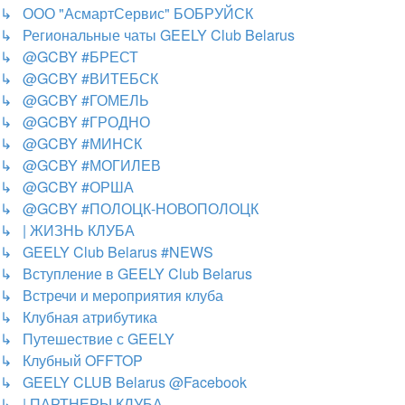
↳ ООО "АсмартСервис" БОБРУЙСК
↳ Региональные чаты GEELY Club Belarus
↳ @GCBY #БРЕСТ
↳ @GCBY #ВИТЕБСК
↳ @GCBY #ГОМЕЛЬ
↳ @GCBY #ГРОДНО
↳ @GCBY #МИНСК
↳ @GCBY #МОГИЛЕВ
↳ @GCBY #ОРША
↳ @GCBY #ПОЛОЦК-НОВОПОЛОЦК
↳ | ЖИЗНЬ КЛУБА
↳ GEELY Club Bеlarus #NEWS
↳ Вступление в GEELY Club Belarus
↳ Встречи и мероприятия клуба
↳ Клубная атрибутика
↳ Путешествие с GEELY
↳ Клубный OFFTOP
↳ GEELY CLUB Belarus @Facebook
↳ | ПАРТНЕРЫ КЛУБА