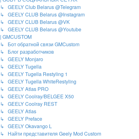
↳ GEELY Club Belarus @Telegram
↳ GEELY CLUB Belarus @Instagram
↳ GEELY CLUB Belarus @VK
↳ GEELY CLUB Belarus @Youtube
| GMCUSTOM
↳ Бот обратной связи GMCustom
↳ Блог разработчиков
↳ GEELY Monjaro
↳ GEELY Tugella
↳ GEELY Tugella Restyling 1
↳ GEELY Tugella WhiteRestyling
↳ GEELY Atlas PRO
↳ GEELY Coolray/BELGEE X50
↳ GEELY Coolray REST
↳ GEELY Atlas
↳ GEELY Preface
↳ GEELY Okavango L
↳ Найти представителя Geely Mod Custom