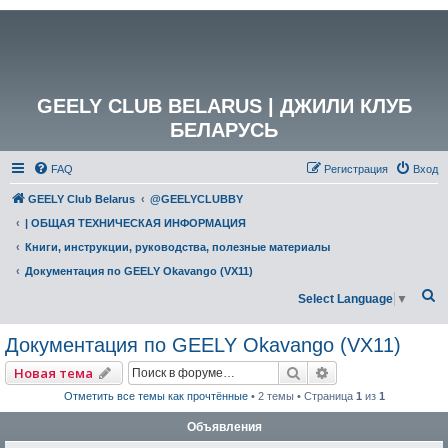
GEELY CLUB BELARUS | ДЖИЛИ КЛУБ
БЕЛАРУСЬ
FAQ
Регистрация
Вход
GEELY Club Belarus
@GEELYCLUBBY
| ОБЩАЯ ТЕХНИЧЕСКАЯ ИНФОРМАЦИЯ
Книги, инструкции, руководства, полезные материалы
Документация по GEELY Okavango (VX11)
П
Select Language
▼
о
Документация по GEELY Okavango (VX11)
и
с
Поиск
Расширенный по
Новая тема
к
Отметить все темы как прочтённые
• 2 темы • Страница
1
из
1
Объявления