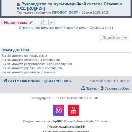
Руководство по мультимедийной системе Okavango
VX11 [RU][PDF]
Последнее сообщение
INFOBOT_GCBY
«
30 июн 2023, 14:24
Новая тема
Отметить все темы как прочтённые
• 2 темы • Страница
1
из
1
Перейти
ПРАВА ДОСТУПА
Вы
не можете
начинать темы
Вы
не можете
отвечать на сообщения
Вы
не можете
редактировать свои сообщения
Вы
не можете
удалять свои сообщения
Вы
не можете
добавлять вложения
GEELY Club Belarus
@GEELYCLUBBY
Часовой пояс:
UTC+03:00
Sitemap
Удалить cookies
© Copyright
GEELY Club Belarus 2025| Est. 2018
Создано на основе
phpBB
® Forum Software © phpBB Limited
Русская поддержка phpBB
Конфиденциальность
|
Правила