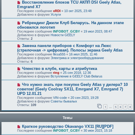
Восстановление блоков TCU АКПП DSI Geely Atlas,
Emgrand X7
Последнее сообщение
xRDI
«
10 окт 2025, 23:48
Добавлено в форуме
Услуги
Ребрендинг Джили Клуб Беларусь. На данном этапе
обновился логотип
Последнее сообщение
INFOBOT_GCBY
«
19 июл 2023, 08:47
Добавлено в форуме
Новости GEELY
Ответы:
2
Замена панели приборов с Комфорт на Люкс
(стрелочная -> цифровая). Полосы экрана Geely Atlas
Последнее сообщение
fiksa555
«
16 июл 2025, 11:46
Добавлено в форуме
Электрика и электрооборудование
Ответы:
6
Членство в клубе, карты и атрибутика
Последнее сообщение
ring
«
25 сен 2018, 12:36
Добавлено в форуме
Вступление в GEELY Club Belarus
Что нужно знать при покупке Geely Atlas у дилера? 10
советов! (Geely Coolray SX11, Emrgand X7, Emrgand 7)
UPD 12.01.21
Последнее сообщение
VIN-code
«
20 сен 2023, 19:28
Добавлено в форуме
Советы бывалых
Ответы:
109
1
5
6
7
8
…
Темы
Краткое руководство Okavango VX11 [RU][PDF]
Последнее сообщение
INFOBOT_GCBY
«
30 июн 2023, 15:18