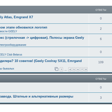
ширенный поиск
ОТВЕТЫ
y Atlas, Emgrand X7
0
ном этапе обновился логотип
2
вости GEELY
с (стрелочная -> цифровая). Полосы экрана Geely
6
электрооборудование
0
EELY Club Belarus
 дилера? 10 советов! (Geely Coolray SX11, Emrgand
109
ты бывалых
1
4
5
6
7
8
…
ОТВЕТЫ
0
 завода. Штатные и альтернативные размеры
3