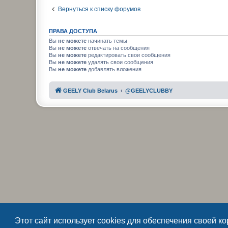
Вернуться к списку форумов
ПРАВА ДОСТУПА
Вы
не можете
начинать темы
Вы
не можете
отвечать на сообщения
Вы
не можете
редактировать свои сообщения
Вы
не можете
удалять свои сообщения
Вы
не можете
добавлять вложения
GEELY Club Belarus
@GEELYCLUBBY
Этот сайт использует cookies для обеспечения своей к