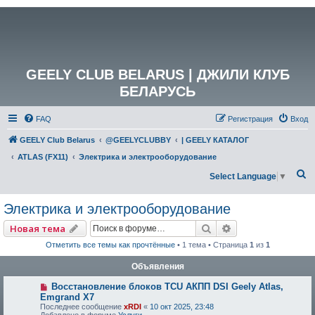
GEELY CLUB BELARUS | ДЖИЛИ КЛУБ
БЕЛАРУСЬ
FAQ
Регистрация
Вход
GEELY Club Belarus
@GEELYCLUBBY
| GEELY КАТАЛОГ
ATLAS (FX11)
Электрика и электрооборудование
П
Select Language
▼
о
Электрика и электрооборудование
и
с
Поиск
Расширенный по
Новая тема
к
Отметить все темы как прочтённые
• 1 тема • Страница
1
из
1
Объявления
Восстановление блоков TCU АКПП DSI Geely Atlas,
Emgrand X7
Последнее сообщение
xRDI
«
10 окт 2025, 23:48