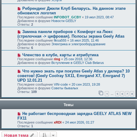
Добавлено в форуме
Услуги
Ребрендинг Джили Клуб Беларусь. На данном этапе
обновился логотип
Последнее сообщение
INFOBOT_GCBY
«
19 июл 2023, 08:47
Добавлено в форуме
Новости GEELY
Ответы:
2
Замена панели приборов с Комфорт на Люкс
(стрелочная -> цифровая). Полосы экрана Geely Atlas
Последнее сообщение
fiksa555
«
16 июл 2025, 11:46
Добавлено в форуме
Электрика и электрооборудование
Ответы:
6
Членство в клубе, карты и атрибутика
Последнее сообщение
ring
«
25 сен 2018, 12:36
Добавлено в форуме
Вступление в GEELY Club Belarus
Что нужно знать при покупке Geely Atlas у дилера? 10
советов! (Geely Coolray SX11, Emrgand X7, Emrgand 7)
UPD 12.01.21
Последнее сообщение
VIN-code
«
20 сен 2023, 19:28
Добавлено в форуме
Советы бывалых
Ответы:
109
1
5
6
7
8
…
Темы
Не работает беспроводная зарядка GEELY ATLAS NEW
FX11
Последнее сообщение
xRDI
«
24 июл 2026, 01:27
Ответы:
1
Новая тема