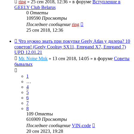
ring
»
25 сен 2018, 12:36
» в форуме
Вступление в
GEELY Club Belarus
0
Ответы
109590
Просмотры
Последнее сообщение
ring
25 сен 2018, 12:36
Что нужно знать при покупке Geely Atlas у дилера? 10
советов! (Geely Coolray SX11, Emrgand X7, Emrgand 7)
UPD 12.01.21
Mr. Noise Mnk
»
13 сен 2018, 14:05
» в форуме
Советы
бывалых
1
…
4
5
6
7
8
109
Ответы
616909
Просмотры
Последнее сообщение
VIN-code
20 сен 2023, 19:28