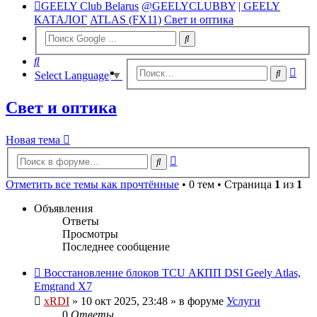
GEELY Club Belarus
@GEELYCLUBBY
| GEELY
КАТАЛОГ
ATLAS (FX11)
Свет и оптика
Поиск
Рас
Поиск
Select Language
▼
пои
Свет и оптика
Новая тема
Расширенный
Поиск
поиск
Отметить все темы как прочтённые
• 0 тем • Страница
1
из
1
Объявления
Ответы
Просмотры
Последнее сообщение
Восстановление блоков TCU АКПП DSI Geely Atlas,
Emgrand X7
xRDI
»
10 окт 2025, 23:48
» в форуме
Услуги
0
Ответы