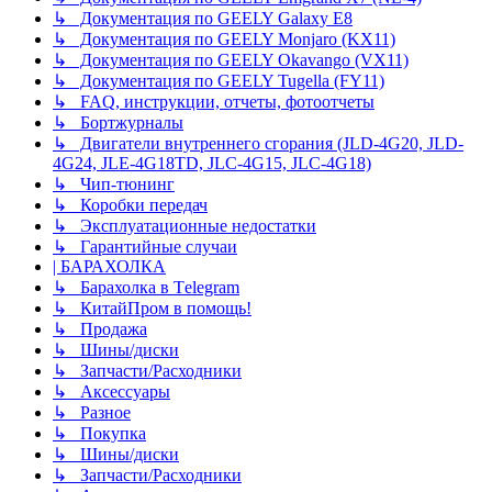
↳ Документация по GEELY Galaxy E8
↳ Документация по GEELY Monjaro (KX11)
↳ Документация по GEELY Okavango (VX11)
↳ Документация по GEELY Tugella (FY11)
↳ FAQ, инструкции, отчеты, фотоотчеты
↳ Бортжурналы
↳ Двигатели внутреннего сгорания (JLD-4G20, JLD-
4G24, JLE-4G18TD, JLC-4G15, JLC-4G18)
↳ Чип-тюнинг
↳ Коробки передач
↳ Эксплуатационные недостатки
↳ Гарантийные случаи
| БАРАХОЛКА
↳ Барахолка в Tеlegram
↳ КитайПром в помощь!
↳ Продажа
↳ Шины/диски
↳ Запчасти/Расходники
↳ Аксессуары
↳ Разное
↳ Покупка
↳ Шины/диски
↳ Запчасти/Расходники