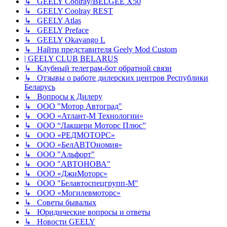
↳ GEELY Coolray/BELGEE X50
↳ GEELY Coolray REST
↳ GEELY Atlas
↳ GEELY Preface
↳ GEELY Okavango L
↳ Найти представителя Geely Mod Custom
| GEELY CLUB BELARUS
↳ Клубный телеграм-бот обратной связи
↳ Отзывы о работе дилерских центров Республики
Беларусь
↳ Вопросы к Дилеру
↳ ООО "Мотор Автоград"
↳ ООО «Атлант-М Технологии»
↳ ООО “Лакшери Моторс Плюс”
↳ ООО «РЕДМОТОРС»
↳ ООО «БелАВТОномия»
↳ ООО "Альфорт"
↳ ООО "АВТОНОВА"
↳ ООО «ДжиМоторс»
↳ ООО "Белавтоспецгрупп-М"
↳ ООО «Могилевмоторс»
↳ Советы бывалых
↳ Юридические вопросы и ответы
↳ Новости GEELY