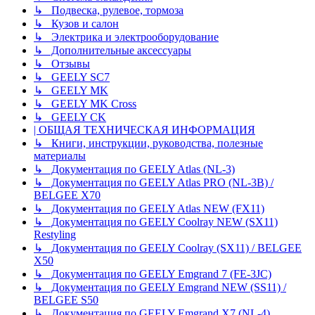
↳ Подвеска, рулевое, тормоза
↳ Кузов и салон
↳ Электрика и электрооборудование
↳ Дополнительные аксессуары
↳ Отзывы
↳ GEELY SC7
↳ GEELY MK
↳ GEELY MK Cross
↳ GEELY CK
| ОБЩАЯ ТЕХНИЧЕСКАЯ ИНФОРМАЦИЯ
↳ Книги, инструкции, руководства, полезные
материалы
↳ Документация по GEELY Atlas (NL-3)
↳ Документация по GEELY Atlas PRO (NL-3B) /
BELGEE X70
↳ Документация по GEELY Atlas NEW (FX11)
↳ Документация по GEELY Coolray NEW (SX11)
Restyling
↳ Документация по GEELY Coolray (SX11) / BELGEE
X50
↳ Документация по GEELY Emgrand 7 (FE-3JC)
↳ Документация по GEELY Emgrand NEW (SS11) /
BELGEE S50
↳ Документация по GEELY Emgrand X7 (NL-4)