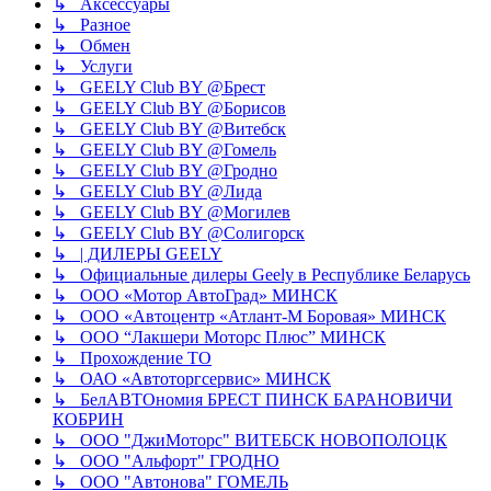
↳ Аксессуары
↳ Разное
↳ Обмен
↳ Услуги
↳ GEELY Club BY @Брест
↳ GEELY Club BY @Борисов
↳ GEELY Club BY @Витебск
↳ GEELY Club BY @Гомель
↳ GEELY Club BY @Гродно
↳ GEELY Club BY @Лида
↳ GEELY Club BY @Могилев
↳ GEELY Club BY @Солигорск
↳ | ДИЛЕРЫ GEELY
↳ Официальные дилеры Geely в Республике Беларусь
↳ ООО «Мотор АвтоГрад» МИНСК
↳ ООО «Автоцентр «Атлант-М Боровая» МИНСК
↳ ООО “Лакшери Моторс Плюс” МИНСК
↳ Прохождение ТО
↳ ОАО «Автоторгсервис» МИНСК
↳ БелАВТОномия БРЕСТ ПИНСК БАРАНОВИЧИ
КОБРИН
↳ ООО "ДжиМоторс" ВИТЕБСК НОВОПОЛОЦК
↳ ООО "Альфорт" ГРОДНО
↳ ООО "Автонова" ГОМЕЛЬ