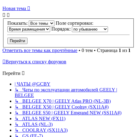
Новая тема
Показать:
Поле сортировки:
Порядок:
Отметить все темы как прочтённые
• 0 тем • Страница
1
из
1
Вернуться к списку форумов
Перейти
| ЧАТЫ @GCBY
↳ Чаты по эксплуатации автомобилей GEELY |
BELGEE
↳ BELGEE X70 | GEELY Atlas PRO (NL-3B)
↳ BELGEE X50 | GEELY Coolray (SX11A#)
↳ BELGEE S50 | GEELY Emgrand NEW (SS11A#)
↳ ATLAS NEW (FX11)
↳ ATLAS (NL-3)
↳ COOLRAY (SX11A3)
↳ GS (FE-7)