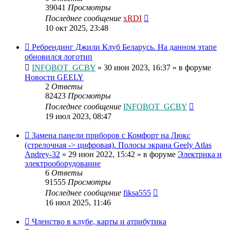
39041
Просмотры
Последнее сообщение
xRDI
10 окт 2025, 23:48
Ребрендинг Джили Клуб Беларусь. На данном этапе
обновился логотип
INFOBOT_GCBY
»
30 июн 2023, 16:37
» в форуме
Новости GEELY
2
Ответы
82423
Просмотры
Последнее сообщение
INFOBOT_GCBY
19 июл 2023, 08:47
Замена панели приборов с Комфорт на Люкс
(стрелочная -> цифровая). Полосы экрана Geely Atlas
Andrey-32
»
29 июн 2022, 15:42
» в форуме
Электрика и
электрооборудование
6
Ответы
91555
Просмотры
Последнее сообщение
fiksa555
16 июл 2025, 11:46
Членство в клубе, карты и атрибутика