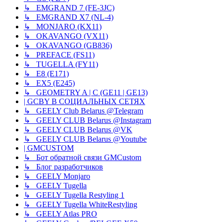
↳ EMGRAND 7 (FE-3JC)
↳ EMGRAND X7 (NL-4)
↳ MONJARO (KX11)
↳ OKAVANGO (VX11)
↳ OKAVANGO (GB836)
↳ PREFACE (FS11)
↳ TUGELLA (FY11)
↳ E8 (E171)
↳ EX5 (E245)
↳ GEOMETRY A | C (GE11 | GE13)
| GCBY В СОЦИАЛЬНЫХ СЕТЯХ
↳ GEELY Club Belarus @Telegram
↳ GEELY CLUB Belarus @Instagram
↳ GEELY CLUB Belarus @VK
↳ GEELY CLUB Belarus @Youtube
| GMCUSTOM
↳ Бот обратной связи GMCustom
↳ Блог разработчиков
↳ GEELY Monjaro
↳ GEELY Tugella
↳ GEELY Tugella Restyling 1
↳ GEELY Tugella WhiteRestyling
↳ GEELY Atlas PRO