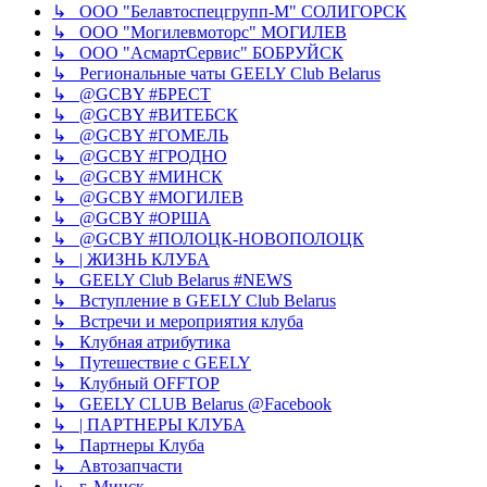
↳ ООО "Белавтоспецгрупп-М" СОЛИГОРСК
↳ ООО "Могилевмоторс" МОГИЛЕВ
↳ ООО "АсмартСервис" БОБРУЙСК
↳ Региональные чаты GEELY Club Belarus
↳ @GCBY #БРЕСТ
↳ @GCBY #ВИТЕБСК
↳ @GCBY #ГОМЕЛЬ
↳ @GCBY #ГРОДНО
↳ @GCBY #МИНСК
↳ @GCBY #МОГИЛЕВ
↳ @GCBY #ОРША
↳ @GCBY #ПОЛОЦК-НОВОПОЛОЦК
↳ | ЖИЗНЬ КЛУБА
↳ GEELY Club Bеlarus #NEWS
↳ Вступление в GEELY Club Belarus
↳ Встречи и мероприятия клуба
↳ Клубная атрибутика
↳ Путешествие с GEELY
↳ Клубный OFFTOP
↳ GEELY CLUB Belarus @Facebook
↳ | ПАРТНЕРЫ КЛУБА
↳ Партнеры Клуба
↳ Автозапчасти
↳ г. Минск