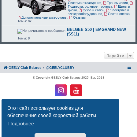
Система охлаждения
,
Трансмиссия
,
Подвеска, рулевое, тормоза
,
Шины и
диски
,
Кузов и салон
,
Электрика и
электрооборудование
,
Свет и оптика
,
Дополнительные аксессуары
,
Отзывы
Темы:
87
BELGEE S50 | EMGRAND NEW
(SS11)
Темы:
8
Перейти
GEELY Club Belarus
@GEELYCLUBBY
© Copyright
GEELY Club Belarus 2025| Est. 2018
Создано на основе
phpBB
® Forum Software © phpBB Limited
Этот сайт использует cookies для
Русская поддержка phpBB
Конфиденциальность
|
Правила
обеспечения своей корректной работы.
Подробнее