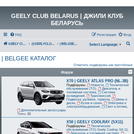
GEELY CLUB BELARUS | ДЖИЛИ КЛУБ
БЕЛАРУСЬ
FAQ
Регистрация
Вход
П
GEELY Club Belarus
@GEELYCLUBBY
| BELGEE КАТАЛОГ
Select Language
▼
о
| BELGEE КАТАЛОГ
и
Отметить подфорумы как прочтённые
с
Форум
к
X70 | GEELY ATLAS PRO (NL-3B)
Подфорумы:
Новости
,
Техническое
обслуживание (ТО)
,
Двигатель и
топливная система
,
Система
охлаждения
,
Трансмиссия
,
Подвеска, рулевое, тормоза
,
Шины и
диски
,
Кузов и салон
,
Электрика и
электрооборудование
,
Свет и оптика
,
Дополнительные аксессуары
Темы:
22
X50 | GEELY COOLRAY (SX11)
Подфорумы:
Техническое
обслуживание (ТО) Geely Coolray SX-11
,
Двигатель и топливная система
,