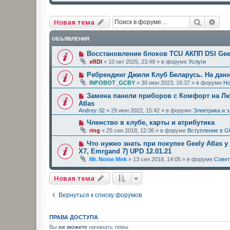
Поиск
Рас
Новая тема
ОБЪЯВЛЕНИЯ
Восстановление блоков TCU АКПП DSI Geel
xRDI
»
10 окт 2025, 23:48
» в форуме
Услуги
Ребрендинг Джили Клуб Беларусь. На дан
INFOBOT_GCBY
»
30 июн 2023, 16:37
» в форуме
Но
Замена панели приборов с Комфорт на Люк
Atlas
Andrey-32
»
29 июн 2022, 15:42
» в форуме
Электрика и 
Членство в клубе, карты и атрибутика
ring
»
25 сен 2018, 12:36
» в форуме
Вступление в G
Что нужно знать при покупке Geely Atlas у
X7, Emrgand 7) UPD 12.01.21
Mr. Noise Mnk
»
13 сен 2018, 14:05
» в форуме
Сове
Новая тема
Вернуться к списку форумов
ПРАВА ДОСТУПА
Вы
не можете
начинать темы