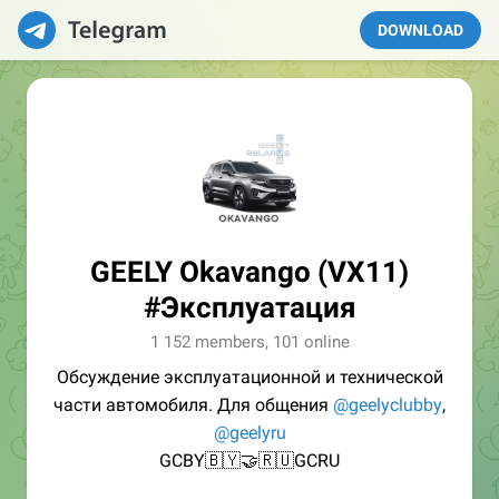
DOWNLOAD
GEELY Okavango (VX11)
#Эксплуатация
1 152 members, 101 online
Обсуждение эксплуатационной и технической
части автомобиля. Для общения
@geelyclubby
,
@geelyru
GCBY🇧🇾🤝🇷🇺GCRU