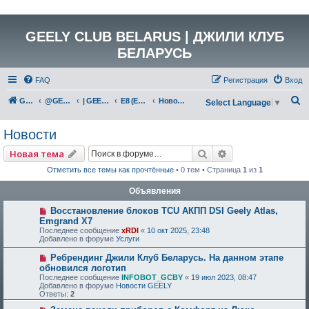
GEELY CLUB BELARUS | ДЖИЛИ КЛУБ
БЕЛАРУСЬ
FAQ
Регистрация
Вход
П
GEELY Club Belarus
@GEELYCLUBBY
| GEELY EV
E8 (E171)
Новости
Select Language
▼
о
Новости
и
с
Поиск
Расширенный по
Новая тема
к
Отметить все темы как прочтённые
• 0 тем • Страница
1
из
1
Объявления
Восстановление блоков TCU АКПП DSI Geely Atlas,
Emgrand X7
Последнее сообщение
xRDI
«
10 окт 2025, 23:48
Добавлено в форуме
Услуги
Ребрендинг Джили Клуб Беларусь. На данном этапе
обновился логотип
Последнее сообщение
INFOBOT_GCBY
«
19 июл 2023, 08:47
Добавлено в форуме
Новости GEELY
Ответы:
2