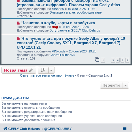
Замена панели приборов с Комфорт на Люкс
(стрелочная -> цифровая). Полосы экрана Geely Atlas
Последнее сообщение
fiksa555
«
16 июл 2025, 11:46
Добавлено в форуме
Электрика и электрооборудование
Ответы:
6
Членство в клубе, карты и атрибутика
Последнее сообщение
ring
«
25 сен 2018, 12:36
Добавлено в форуме
Вступление в GEELY Club Belarus
Что нужно знать при покупке Geely Atlas у дилера? 10
советов! (Geely Coolray SX11, Emrgand X7, Emrgand 7)
UPD 12.01.21
Последнее сообщение
VIN-code
«
20 сен 2023, 19:28
Добавлено в форуме
Советы бывалых
Ответы:
109
1
5
6
7
8
…
Новая тема
Отметить все темы как прочтённые
• 0 тем • Страница
1
из
1
Перейти
ПРАВА ДОСТУПА
Вы
не можете
начинать темы
Вы
не можете
отвечать на сообщения
Вы
не можете
редактировать свои сообщения
Вы
не можете
удалять свои сообщения
Вы
не можете
добавлять вложения
GEELY Club Belarus
@GEELYCLUBBY