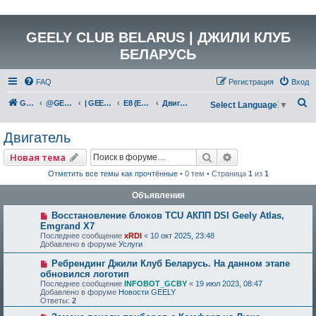
GEELY CLUB BELARUS | ДЖИЛИ КЛУБ
БЕЛАРУСЬ
FAQ
Регистрация
Вход
П
GEELY Club Belarus
@GEELYCLUBBY
| GEELY EV
E8 (E171)
Двигатель
Select Language
▼
о
Двигатель
и
с
Поиск
Расширенный по
Новая тема
к
Отметить все темы как прочтённые
• 0 тем • Страница
1
из
1
Объявления
Восстановление блоков TCU АКПП DSI Geely Atlas,
Emgrand X7
Последнее сообщение
xRDI
«
10 окт 2025, 23:48
Добавлено в форуме
Услуги
Ребрендинг Джили Клуб Беларусь. На данном этапе
обновился логотип
Последнее сообщение
INFOBOT_GCBY
«
19 июл 2023, 08:47
Добавлено в форуме
Новости GEELY
Ответы:
2