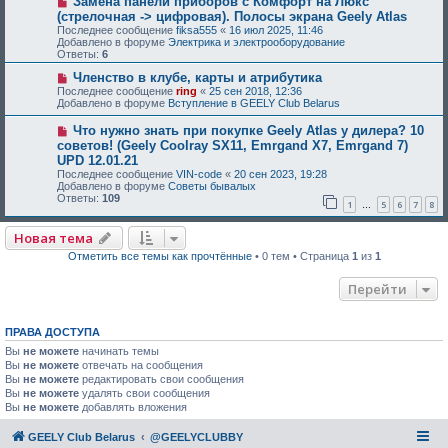
Замена панели приборов с Комфорт на Люкс
(стрелочная -> цифровая). Полосы экрана Geely Atlas
Последнее сообщение
fiksa555
«
16 июл 2025, 11:46
Добавлено в форуме
Электрика и электрооборудование
Ответы:
6
Членство в клубе, карты и атрибутика
Последнее сообщение
ring
«
25 сен 2018, 12:36
Добавлено в форуме
Вступление в GEELY Club Belarus
Что нужно знать при покупке Geely Atlas у дилера? 10
советов! (Geely Coolray SX11, Emrgand X7, Emrgand 7)
UPD 12.01.21
Последнее сообщение
VIN-code
«
20 сен 2023, 19:28
Добавлено в форуме
Советы бывалых
Ответы:
109
1
5
6
7
8
…
Новая тема
Отметить все темы как прочтённые
• 0 тем • Страница
1
из
1
Перейти
ПРАВА ДОСТУПА
Вы
не можете
начинать темы
Вы
не можете
отвечать на сообщения
Вы
не можете
редактировать свои сообщения
Вы
не можете
удалять свои сообщения
Вы
не можете
добавлять вложения
GEELY Club Belarus
@GEELYCLUBBY