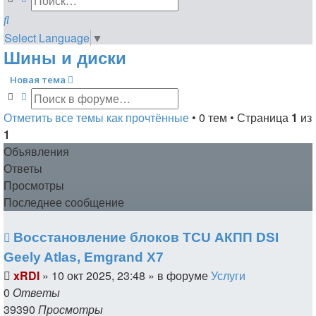
Поиск
Select Language
▼
Шины и диски
Новая тема
Поиск
Расширенный поиск
Отметить все темы как прочтённые
• 0 тем • Страница
1
из
1
Объявления
Ответы
Просмотры
Последнее сообщение
Восстановление блоков TCU АКПП DSI
Geely Atlas, Emgrand X7
xRDI
»
10 окт 2025, 23:48
» в форуме
Услуги
0
Ответы
39390
Просмотры