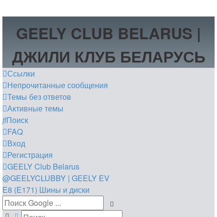
GEELY CLUB BELARUS |
ДЖИЛИ КЛУБ БЕЛАРУСЬ
Ссылки
Непрочитанные сообщения
Темы без ответов
Активные темы
Поиск
FAQ
Вход
Регистрация
GEELY Club Belarus
@GEELYCLUBBY
| GEELY EV
E8 (E171)
Шины и диски
Поиск
Расширенный поиск