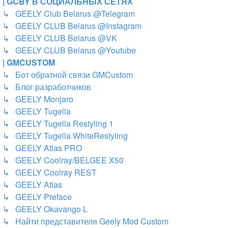
| GCBY В СОЦИАЛЬНЫХ СЕТЯХ
↳ GEELY Club Belarus @Telegram
↳ GEELY CLUB Belarus @Instagram
↳ GEELY CLUB Belarus @VK
↳ GEELY CLUB Belarus @Youtube
| GMCUSTOM
↳ Бот обратной связи GMCustom
↳ Блог разработчиков
↳ GEELY Monjaro
↳ GEELY Tugella
↳ GEELY Tugella Restyling 1
↳ GEELY Tugella WhiteRestyling
↳ GEELY Atlas PRO
↳ GEELY Coolray/BELGEE X50
↳ GEELY Coolray REST
↳ GEELY Atlas
↳ GEELY Preface
↳ GEELY Okavango L
↳ Найти представителя Geely Mod Custom