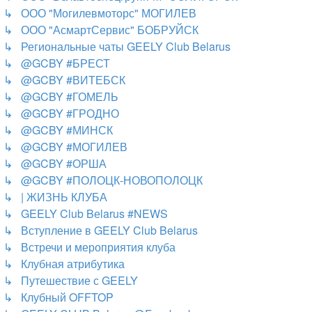
↳ ООО "Могилевмоторс" МОГИЛЕВ
↳ ООО "АсмартСервис" БОБРУЙСК
↳ Региональные чаты GEELY Club Belarus
↳ @GCBY #БРЕСТ
↳ @GCBY #ВИТЕБСК
↳ @GCBY #ГОМЕЛЬ
↳ @GCBY #ГРОДНО
↳ @GCBY #МИНСК
↳ @GCBY #МОГИЛЕВ
↳ @GCBY #ОРША
↳ @GCBY #ПОЛОЦК-НОВОПОЛОЦК
↳ | ЖИЗНЬ КЛУБА
↳ GEELY Club Bеlarus #NEWS
↳ Вступление в GEELY Club Belarus
↳ Встречи и мероприятия клуба
↳ Клубная атрибутика
↳ Путешествие с GEELY
↳ Клубный OFFTOP