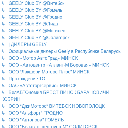
↳ GEELY Club BY @Витебск
↳ GEELY Club BY @Гомель
↳ GEELY Club BY @Гродно
↳ GEELY Club BY @Лида
↳ GEELY Club BY @Могилев
↳ GEELY Club BY @Солигорск
↳ | ДИЛЕРЫ GEELY
↳ Официальные дилеры Geely в Республике Беларусь
↳ ООО «Мотор АвтоГрад» МИНСК
↳ ООО «Автоцентр «Атлант-М Боровая» МИНСК
↳ ООО “Лакшери Моторс Плюс” МИНСК
↳ Прохождение ТО
↳ ОАО «Автоторгсервис» МИНСК
↳ БелАВТОномия БРЕСТ ПИНСК БАРАНОВИЧИ
КОБРИН
↳ ООО "ДжиМоторс" ВИТЕБСК НОВОПОЛОЦК
↳ ООО "Альфорт" ГРОДНО
↳ ООО "Автонова" ГОМЕЛЬ
↳ ООО "Белавтоспецгрупп-М" СОЛИГОРСК