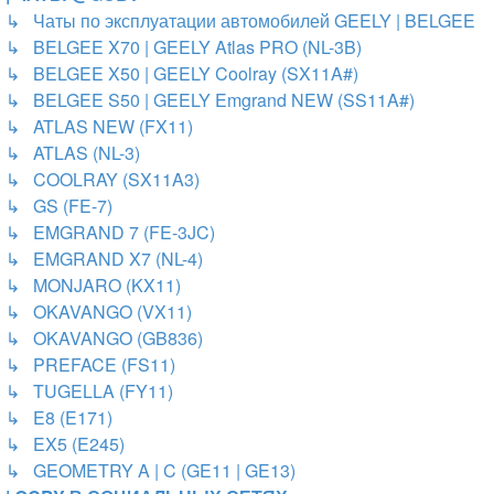
↳ Чаты по эксплуатации автомобилей GEELY | BELGEE
↳ BELGEE X70 | GEELY Atlas PRO (NL-3B)
↳ BELGEE X50 | GEELY Coolray (SX11A#)
↳ BELGEE S50 | GEELY Emgrand NEW (SS11A#)
↳ ATLAS NEW (FX11)
↳ ATLAS (NL-3)
↳ COOLRAY (SX11A3)
↳ GS (FE-7)
↳ EMGRAND 7 (FE-3JC)
↳ EMGRAND X7 (NL-4)
↳ MONJARO (KX11)
↳ OKAVANGO (VX11)
↳ OKAVANGO (GB836)
↳ PREFACE (FS11)
↳ TUGELLA (FY11)
↳ E8 (E171)
↳ EX5 (E245)
↳ GEOMETRY A | C (GE11 | GE13)