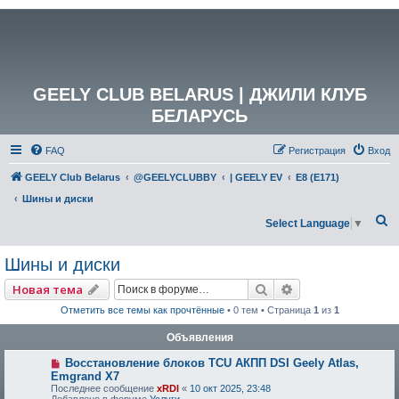
GEELY CLUB BELARUS | ДЖИЛИ КЛУБ
БЕЛАРУСЬ
FAQ
Регистрация
Вход
GEELY Club Belarus
@GEELYCLUBBY
| GEELY EV
E8 (E171)
Шины и диски
П
Select Language
▼
о
Шины и диски
и
с
Поиск
Расширенный по
Новая тема
к
Отметить все темы как прочтённые
• 0 тем • Страница
1
из
1
Объявления
Восстановление блоков TCU АКПП DSI Geely Atlas,
Emgrand X7
Последнее сообщение
xRDI
«
10 окт 2025, 23:48