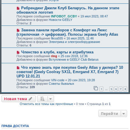
Добавлено в форуме
Услуги
Ребрендинг Джили Клуб Беларусь. На данном этапе
обновился логотип
Последнее сообщение
INFOBOT_GCBY
«
19 июл 2023, 08:47
Добавлено в форуме
Новости GEELY
Ответы:
2
Замена панели приборов с Комфорт на Люкс
(стрелочная -> цифровая). Полосы экрана Geely Atlas
Последнее сообщение
fiksa555
«
16 июл 2025, 11:46
Добавлено в форуме
Электрика и электрооборудование
Ответы:
6
Членство в клубе, карты и атрибутика
Последнее сообщение
ring
«
25 сен 2018, 12:36
Добавлено в форуме
Вступление в GEELY Club Belarus
Что нужно знать при покупке Geely Atlas у дилера? 10
советов! (Geely Coolray SX11, Emrgand X7, Emrgand 7)
UPD 12.01.21
Последнее сообщение
VIN-code
«
20 сен 2023, 19:28
Добавлено в форуме
Советы бывалых
Ответы:
109
1
5
6
7
8
…
Новая тема
Отметить все темы как прочтённые
• 0 тем • Страница
1
из
1
Перейти
ПРАВА ДОСТУПА