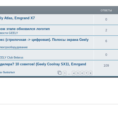
ширенный поиск
ОТВЕТЫ
y Atlas, Emgrand X7
0
ном этапе обновился логотип
2
вости GEELY
с (стрелочная -> цифровая). Полосы экрана Geely
6
электрооборудование
0
EELY Club Belarus
 дилера? 10 советов! (Geely Coolray SX11, Emrgand
109
ты бывалых
1
4
5
6
7
8
…