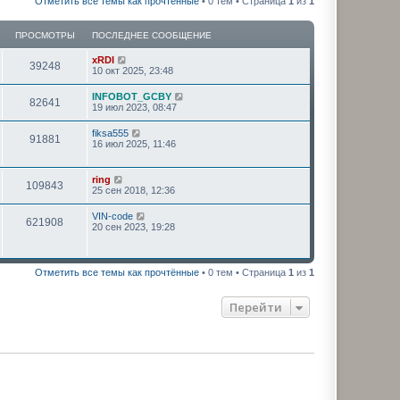
Отметить все темы как прочтённые
• 0 тем • Страница
1
из
1
ПРОСМОТРЫ
ПОСЛЕДНЕЕ СООБЩЕНИЕ
xRDI
39248
10 окт 2025, 23:48
INFOBOT_GCBY
82641
19 июл 2023, 08:47
fiksa555
91881
16 июл 2025, 11:46
ring
109843
25 сен 2018, 12:36
VIN-code
621908
20 сен 2023, 19:28
Отметить все темы как прочтённые
• 0 тем • Страница
1
из
1
Перейти