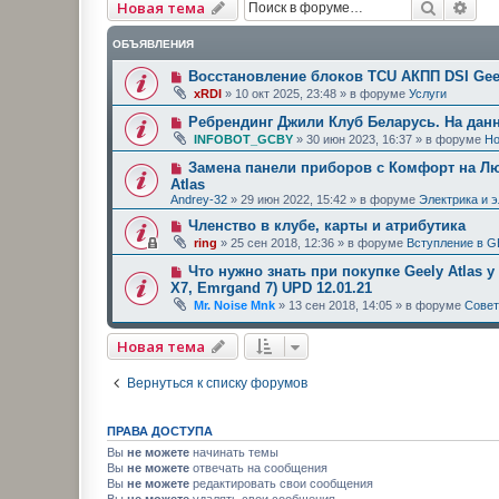
Поиск
Рас
Новая тема
ОБЪЯВЛЕНИЯ
Восстановление блоков TCU АКПП DSI Geel
xRDI
»
10 окт 2025, 23:48
» в форуме
Услуги
Ребрендинг Джили Клуб Беларусь. На дан
INFOBOT_GCBY
»
30 июн 2023, 16:37
» в форуме
Но
Замена панели приборов с Комфорт на Люк
Atlas
Andrey-32
»
29 июн 2022, 15:42
» в форуме
Электрика и 
Членство в клубе, карты и атрибутика
ring
»
25 сен 2018, 12:36
» в форуме
Вступление в G
Что нужно знать при покупке Geely Atlas у
X7, Emrgand 7) UPD 12.01.21
Mr. Noise Mnk
»
13 сен 2018, 14:05
» в форуме
Сове
Новая тема
Вернуться к списку форумов
ПРАВА ДОСТУПА
Вы
не можете
начинать темы
Вы
не можете
отвечать на сообщения
Вы
не можете
редактировать свои сообщения