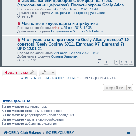
Замена панели приборов с Комфорт на Люкс
(стрелочная -> цифровая). Полосы экрана Geely Atlas
Последнее сообщение
fiksa555
«
16 июл 2025, 11:46
Добавлено в форуме
Электрика и электрооборудование
Ответы:
6
Членство в клубе, карты и атрибутика
Последнее сообщение
ring
«
25 сен 2018, 12:36
Добавлено в форуме
Вступление в GEELY Club Belarus
Что нужно знать при покупке Geely Atlas у дилера? 10
советов! (Geely Coolray SX11, Emrgand X7, Emrgand 7)
UPD 12.01.21
Последнее сообщение
VIN-code
«
20 сен 2023, 19:28
Добавлено в форуме
Советы бывалых
Ответы:
109
1
5
6
7
8
…
Новая тема
Отметить все темы как прочтённые
• 0 тем • Страница
1
из
1
Перейти
ПРАВА ДОСТУПА
Вы
не можете
начинать темы
Вы
не можете
отвечать на сообщения
Вы
не можете
редактировать свои сообщения
Вы
не можете
удалять свои сообщения
Вы
не можете
добавлять вложения
GEELY Club Belarus
@GEELYCLUBBY