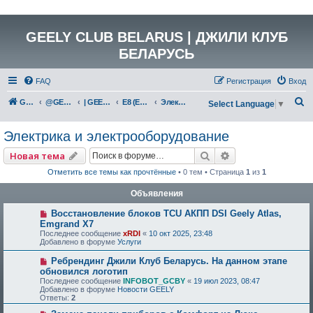
GEELY CLUB BELARUS | ДЖИЛИ КЛУБ
БЕЛАРУСЬ
FAQ
Регистрация
Вход
П
GEELY Club Belarus
@GEELYCLUBBY
| GEELY EV
E8 (E171)
Электрика и электрооборудование
Select Language
▼
о
Электрика и электрооборудование
и
с
Поиск
Расширенный по
Новая тема
к
Отметить все темы как прочтённые
• 0 тем • Страница
1
из
1
Объявления
Восстановление блоков TCU АКПП DSI Geely Atlas,
Emgrand X7
Последнее сообщение
xRDI
«
10 окт 2025, 23:48
Добавлено в форуме
Услуги
Ребрендинг Джили Клуб Беларусь. На данном этапе
обновился логотип
Последнее сообщение
INFOBOT_GCBY
«
19 июл 2023, 08:47
Добавлено в форуме
Новости GEELY
Ответы:
2