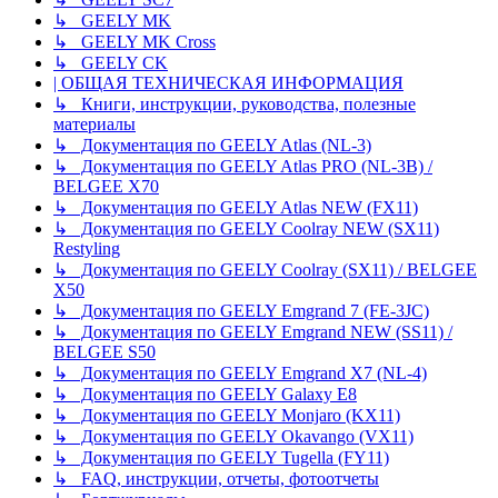
↳ GEELY MK
↳ GEELY MK Cross
↳ GEELY CK
| ОБЩАЯ ТЕХНИЧЕСКАЯ ИНФОРМАЦИЯ
↳ Книги, инструкции, руководства, полезные
материалы
↳ Документация по GEELY Atlas (NL-3)
↳ Документация по GEELY Atlas PRO (NL-3B) /
BELGEE X70
↳ Документация по GEELY Atlas NEW (FX11)
↳ Документация по GEELY Coolray NEW (SX11)
Restyling
↳ Документация по GEELY Coolray (SX11) / BELGEE
X50
↳ Документация по GEELY Emgrand 7 (FE-3JC)
↳ Документация по GEELY Emgrand NEW (SS11) /
BELGEE S50
↳ Документация по GEELY Emgrand X7 (NL-4)
↳ Документация по GEELY Galaxy E8
↳ Документация по GEELY Monjaro (KX11)
↳ Документация по GEELY Okavango (VX11)
↳ Документация по GEELY Tugella (FY11)
↳ FAQ, инструкции, отчеты, фотоотчеты