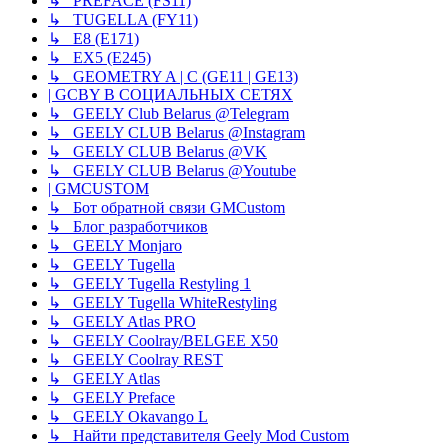
↳ PREFACE (FS11)
↳ TUGELLA (FY11)
↳ E8 (E171)
↳ EX5 (E245)
↳ GEOMETRY A | C (GE11 | GE13)
| GCBY В СОЦИАЛЬНЫХ СЕТЯХ
↳ GEELY Club Belarus @Telegram
↳ GEELY CLUB Belarus @Instagram
↳ GEELY CLUB Belarus @VK
↳ GEELY CLUB Belarus @Youtube
| GMCUSTOM
↳ Бот обратной связи GMCustom
↳ Блог разработчиков
↳ GEELY Monjaro
↳ GEELY Tugella
↳ GEELY Tugella Restyling 1
↳ GEELY Tugella WhiteRestyling
↳ GEELY Atlas PRO
↳ GEELY Coolray/BELGEE X50
↳ GEELY Coolray REST
↳ GEELY Atlas
↳ GEELY Preface
↳ GEELY Okavango L
↳ Найти представителя Geely Mod Custom