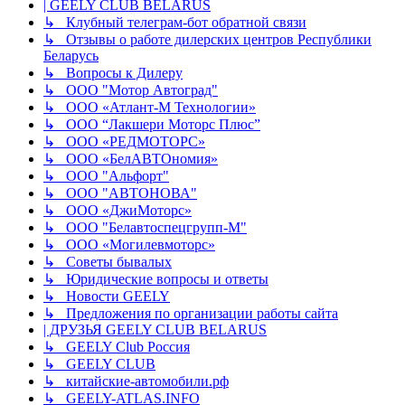
| GEELY CLUB BELARUS
↳ Клубный телеграм-бот обратной связи
↳ Отзывы о работе дилерских центров Республики
Беларусь
↳ Вопросы к Дилеру
↳ ООО "Мотор Автоград"
↳ ООО «Атлант-М Технологии»
↳ ООО “Лакшери Моторс Плюс”
↳ ООО «РЕДМОТОРС»
↳ ООО «БелАВТОномия»
↳ ООО "Альфорт"
↳ ООО "АВТОНОВА"
↳ ООО «ДжиМоторс»
↳ ООО "Белавтоспецгрупп-М"
↳ ООО «Могилевмоторс»
↳ Советы бывалых
↳ Юридические вопросы и ответы
↳ Новости GEELY
↳ Предложения по организации работы сайта
| ДРУЗЬЯ GEELY CLUB BELARUS
↳ GEELY Club Россия
↳ GEELY CLUB
↳ китайские-автомобили.рф
↳ GEELY-ATLAS.INFO