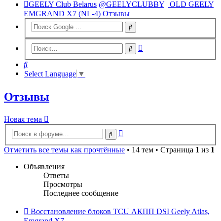
GEELY Club Belarus
@GEELYCLUBBY
| OLD GEELY
EMGRAND X7 (NL-4)
Отзывы
Расширенный
Поиск
поиск
Поиск
Select Language
▼
Отзывы
Новая тема
Расширенный
Поиск
поиск
Отметить все темы как прочтённые
• 14 тем • Страница
1
из
1
Объявления
Ответы
Просмотры
Последнее сообщение
Восстановление блоков TCU АКПП DSI Geely Atlas,
Emgrand X7