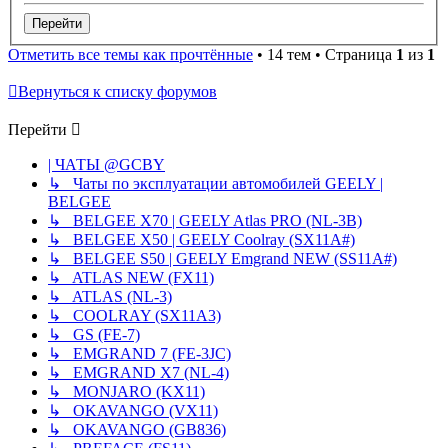
Отметить все темы как прочтённые
• 14 тем • Страница
1
из
1
Вернуться к списку форумов
Перейти
| ЧАТЫ @GCBY
↳ Чаты по эксплуатации автомобилей GEELY |
BELGEE
↳ BELGEE X70 | GEELY Atlas PRO (NL-3B)
↳ BELGEE X50 | GEELY Coolray (SX11A#)
↳ BELGEE S50 | GEELY Emgrand NEW (SS11A#)
↳ ATLAS NEW (FX11)
↳ ATLAS (NL-3)
↳ COOLRAY (SX11A3)
↳ GS (FE-7)
↳ EMGRAND 7 (FE-3JC)
↳ EMGRAND X7 (NL-4)
↳ MONJARO (KX11)
↳ OKAVANGO (VX11)
↳ OKAVANGO (GB836)