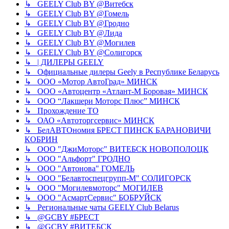
↳ GEELY Club BY @Витебск
↳ GEELY Club BY @Гомель
↳ GEELY Club BY @Гродно
↳ GEELY Club BY @Лида
↳ GEELY Club BY @Могилев
↳ GEELY Club BY @Солигорск
↳ | ДИЛЕРЫ GEELY
↳ Официальные дилеры Geely в Республике Беларусь
↳ ООО «Мотор АвтоГрад» МИНСК
↳ ООО «Автоцентр «Атлант-М Боровая» МИНСК
↳ ООО “Лакшери Моторс Плюс” МИНСК
↳ Прохождение ТО
↳ ОАО «Автоторгсервис» МИНСК
↳ БелАВТОномия БРЕСТ ПИНСК БАРАНОВИЧИ
КОБРИН
↳ ООО "ДжиМоторс" ВИТЕБСК НОВОПОЛОЦК
↳ ООО "Альфорт" ГРОДНО
↳ ООО "Автонова" ГОМЕЛЬ
↳ ООО "Белавтоспецгрупп-М" СОЛИГОРСК
↳ ООО "Могилевмоторс" МОГИЛЕВ
↳ ООО "АсмартСервис" БОБРУЙСК
↳ Региональные чаты GEELY Club Belarus
↳ @GCBY #БРЕСТ
↳ @GCBY #ВИТЕБСК