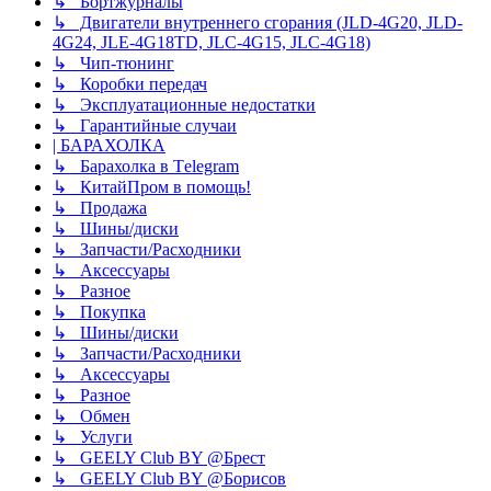
↳ Бортжурналы
↳ Двигатели внутреннего сгорания (JLD-4G20, JLD-
4G24, JLE-4G18TD, JLC-4G15, JLC-4G18)
↳ Чип-тюнинг
↳ Коробки передач
↳ Эксплуатационные недостатки
↳ Гарантийные случаи
| БАРАХОЛКА
↳ Барахолка в Tеlegram
↳ КитайПром в помощь!
↳ Продажа
↳ Шины/диски
↳ Запчасти/Расходники
↳ Аксессуары
↳ Разное
↳ Покупка
↳ Шины/диски
↳ Запчасти/Расходники
↳ Аксессуары
↳ Разное
↳ Обмен
↳ Услуги
↳ GEELY Club BY @Брест
↳ GEELY Club BY @Борисов