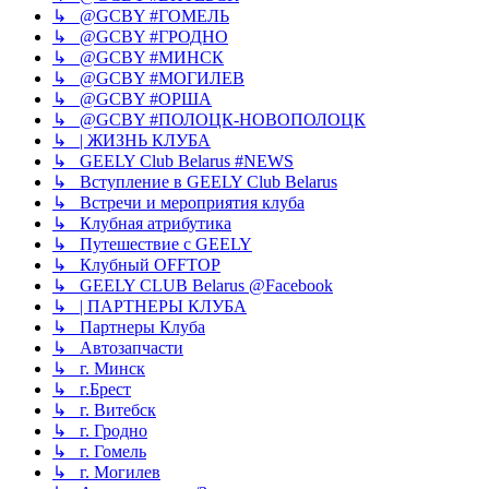
↳ @GCBY #ГОМЕЛЬ
↳ @GCBY #ГРОДНО
↳ @GCBY #МИНСК
↳ @GCBY #МОГИЛЕВ
↳ @GCBY #ОРША
↳ @GCBY #ПОЛОЦК-НОВОПОЛОЦК
↳ | ЖИЗНЬ КЛУБА
↳ GEELY Club Bеlarus #NEWS
↳ Вступление в GEELY Club Belarus
↳ Встречи и мероприятия клуба
↳ Клубная атрибутика
↳ Путешествие с GEELY
↳ Клубный OFFTOP
↳ GEELY CLUB Belarus @Facebook
↳ | ПАРТНЕРЫ КЛУБА
↳ Партнеры Клуба
↳ Автозапчасти
↳ г. Минск
↳ г.Брест
↳ г. Витебск
↳ г. Гродно
↳ г. Гомель
↳ г. Могилев