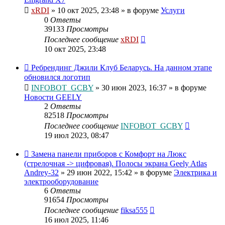
xRDI
»
10 окт 2025, 23:48
» в форуме
Услуги
0
Ответы
39133
Просмотры
Последнее сообщение
xRDI
10 окт 2025, 23:48
Ребрендинг Джили Клуб Беларусь. На данном этапе
обновился логотип
INFOBOT_GCBY
»
30 июн 2023, 16:37
» в форуме
Новости GEELY
2
Ответы
82518
Просмотры
Последнее сообщение
INFOBOT_GCBY
19 июл 2023, 08:47
Замена панели приборов с Комфорт на Люкс
(стрелочная -> цифровая). Полосы экрана Geely Atlas
Andrey-32
»
29 июн 2022, 15:42
» в форуме
Электрика и
электрооборудование
6
Ответы
91654
Просмотры
Последнее сообщение
fiksa555
16 июл 2025, 11:46