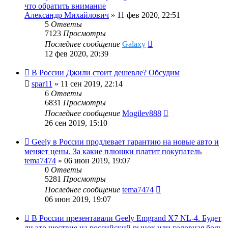
что обратить внимание
Александр Михайлович
»
11 фев 2020, 22:51
5
Ответы
7123
Просмотры
Последнее сообщение
Galaxy
12 фев 2020, 20:39
В России Джили стоит дешевле? Обсудим
spar11
»
11 сен 2019, 22:14
6
Ответы
6831
Просмотры
Последнее сообщение
Mogilev888
26 сен 2019, 15:10
Geely в России продлевает гарантию на новые авто и
меняет цены. За какие плюшки платит покупатель
tema7474
»
06 июн 2019, 19:07
0
Ответы
5281
Просмотры
Последнее сообщение
tema7474
06 июн 2019, 19:07
В России презентавали Geely Emgrand X7 NL-4. Будет
ли это шествие на российский рынок или головная боль