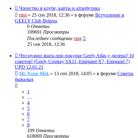
Членство в клубе, карты и атрибутика
ring
»
25 сен 2018, 12:36
» в форуме
Вступление в
GEELY Club Belarus
0
Ответы
109691
Просмотры
Последнее сообщение
ring
25 сен 2018, 12:36
Что нужно знать при покупке Geely Atlas у дилера? 10
советов! (Geely Coolray SX11, Emrgand X7, Emrgand 7)
UPD 12.01.21
Mr. Noise Mnk
»
13 сен 2018, 14:05
» в форуме
Советы
бывалых
1
…
4
5
6
7
8
109
Ответы
618069
Просмотры