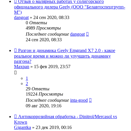
Отзыв о малярных работах у солигорского
официального дилера Geely (ООО "Белавтоспецгрупп-
М")
dangoat
»
24 сен 2020, 08:33
0
Ответы
4989
Просмотры
Последнее сообщение
dangoat
24 сен 2020, 08:33
Разгон и динамика Geely Emgrand Х7 2.0 - какое
реальное время и можно ли улучшить динамику
разгона?
Maxpan
»
15 фев 2019, 23:57
1
2
29
Ответы
19224
Просмотры
Последнее сообщение
inta-good
09 авг 2020, 19:16
Антикоррозийная обработка - Dinitrol/Mercasol vs
Krown
Gigantka
»
23 дек 2019, 00:16