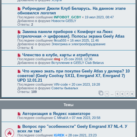
Добавлено в форуме
Услуги
Ребрендинг Джили Клуб Беларусь. На данном этапе
обновился логотип
Последнее сообщение
INFOBOT_GCBY
«
19 июл 2023, 08:47
Добавлено в форуме
Новости GEELY
Ответы:
2
Замена панели приборов с Комфорт на Люкс
(стрелочная -> цифровая). Полосы экрана Geely Atlas
Последнее сообщение
fiksa555
«
16 июл 2025, 11:46
Добавлено в форуме
Электрика и электрооборудование
Ответы:
6
Членство в клубе, карты и атрибутика
Последнее сообщение
ring
«
25 сен 2018, 12:36
Добавлено в форуме
Вступление в GEELY Club Belarus
Что нужно знать при покупке Geely Atlas у дилера? 10
советов! (Geely Coolray SX11, Emrgand X7, Emrgand 7)
UPD 12.01.21
Последнее сообщение
VIN-code
«
20 сен 2023, 19:28
Добавлено в форуме
Советы бывалых
Ответы:
109
1
5
6
7
8
…
Темы
Авторизация в Яндекс навигаторе
Последнее сообщение
C Mihail A
«
07 янв 2023, 20:58
Вопрос про "особенности" Geely Emgrand X7 NL-4. У
всех ли так?
Последнее сообщение
IGREK
«
28 сен 2021, 23:23