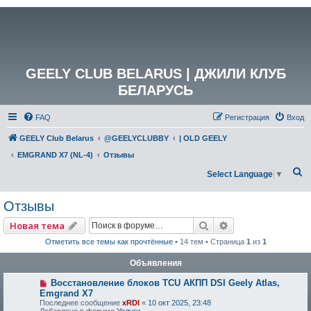
GEELY CLUB BELARUS | ДЖИЛИ КЛУБ
БЕЛАРУСЬ
FAQ
Регистрация
Вход
GEELY Club Belarus
@GEELYCLUBBY
| OLD GEELY
EMGRAND X7 (NL-4)
Отзывы
П
Select Language
▼
о
Отзывы
и
с
Поиск
Расширенный по
Новая тема
к
Отметить все темы как прочтённые
• 14 тем • Страница
1
из
1
Объявления
Восстановление блоков TCU АКПП DSI Geely Atlas,
Emgrand X7
Последнее сообщение
xRDI
«
10 окт 2025, 23:48