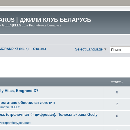
ARUS | ДЖИЛИ КЛУБ БЕЛАРУСЬ
и GEELY|BELGEE в Республике Беларусь
MGRAND X7 (NL-4)
Отзывы
Select Language
▼
ширенный поиск
ОТВЕТЫ
y Atlas, Emgrand X7
0
ном этапе обновился логотип
2
вости GEELY
с (стрелочная -> цифровая). Полосы экрана Geely
6
электрооборудование