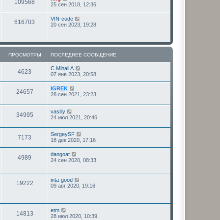
109568
25 сен 2018, 12:36
VIN-code
616703
20 сен 2023, 19:28
ПРОСМОТРЫ
ПОСЛЕДНЕЕ СООБЩЕНИЕ
C Mihail A
4623
07 янв 2023, 20:58
IGREK
24657
28 сен 2021, 23:23
vasiliy
34995
24 июл 2021, 20:46
SergeySF
7173
18 дек 2020, 17:16
dangoat
4989
24 сен 2020, 08:33
inta-good
19222
09 авг 2020, 19:16
etm
14813
28 июл 2020, 10:39