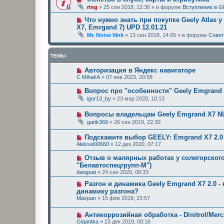
ring
»
25 сен 2018, 12:36
» в форуме
Вступление в G
Что нужно знать при покупке Geely Atlas у
X7, Emrgand 7) UPD 12.01.21
Mr. Noise Mnk
»
13 сен 2018, 14:05
» в форуме
Сове
ТЕМЫ
Авторизация в Яндекс навигаторе
C Mihail A
»
07 янв 2023, 20:58
Вопрос про "особенности" Geely Emgrand X
igor13_by
»
23 мар 2020, 10:13
Вопросы владельцам Geely Emgrand X7 NL
garik369
»
26 сен 2019, 22:30
Подскажите выбор GEELY: Emgrand X7 2.0 
Aleksei00660
»
12 дек 2020, 07:17
Отзыв о малярных работах у солигорског
"Белавтоспецгрупп-М")
dangoat
»
24 сен 2020, 08:33
Разгон и динамика Geely Emgrand Х7 2.0 
динамику разгона?
Maxpan
»
15 фев 2019, 23:57
Антикоррозийная обработка - Dinitrol/Merc
Gigantka
»
23 дек 2019, 00:16