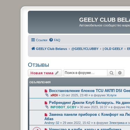
GEELY CLUB BEL
Автомобильное сообщество марк
Ссылки
FAQ
GEELY Club Belarus
@GEELYCLUBBY
| OLD GEELY
E
Отзывы
Поиск
Рас
Новая тема
ОБЪЯВЛЕНИЯ
Восстановление блоков TCU АКПП DSI Geel
xRDI
»
10 окт 2025, 23:48
» в форуме
Услуги
Ребрендинг Джили Клуб Беларусь. На дан
INFOBOT_GCBY
»
30 июн 2023, 16:37
» в форуме
Но
Замена панели приборов с Комфорт на Люк
Atlas
Andrey-32
»
29 июн 2022, 15:42
» в форуме
Электрика и 
Членство в клубе, карты и атрибутика