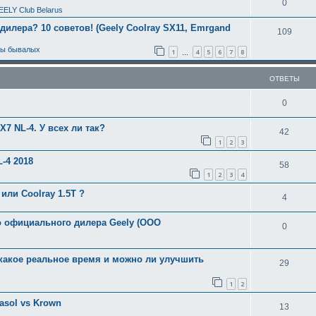
0
EELY Club Belarus
 дилера? 10 советов! (Geely Coolray SX11, Emrgand
109
ты бывалых
1
4
5
6
7
8
…
ОТВЕТЫ
0
7 NL-4. У всех ли так?
42
1
2
3
-4 2018
58
1
2
3
4
или Coolray 1.5T ?
4
о официального дилера Geely (ООО
0
- какое реальное время и можно ли улучшить
29
1
2
asol vs Krown
13