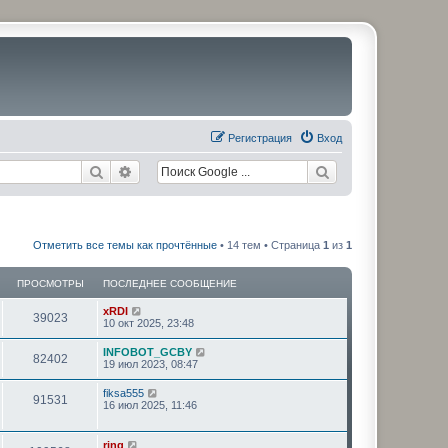
Регистрация
Вход
Поиск
Расширенный поиск
Отметить все темы как прочтённые
• 14 тем • Страница
1
из
1
ПРОСМОТРЫ
ПОСЛЕДНЕЕ СООБЩЕНИЕ
xRDI
39023
10 окт 2025, 23:48
INFOBOT_GCBY
82402
19 июл 2023, 08:47
fiksa555
91531
16 июл 2025, 11:46
ring