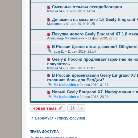
Смешные отзывы псевдоблогеров
tema7474
»
30 май 2019, 14:24
Динамика на механике 1.8 Geely Emgrand 
Maxiomax
»
01 апр 2019, 10:25
Покупка нового Geely Emgrand X7 1.8 мех
Александр Михайлович
»
11 фев 2020, 22:51
В России Джили стоит дешевле? Обсудим
spar11
»
11 сен 2019, 22:14
Geely в России продлевает гарантию на н
покупатель
tema7474
»
06 июн 2019, 19:07
В России презентавали Geely Emgrand X7 
головная боль для БелДжи?
Mr. Noise Mnk
»
24 янв 2019, 01:17
Новый Geely Emgrand X7. Информация с пр
Mr. Noise Mnk
»
14 сен 2018, 20:28
Новая тема
Вернуться к списку форумов
ПРАВА ДОСТУПА
Вы
не можете
начинать темы