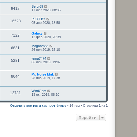
Serg 69
9412
17 июл 2020, 08:35
PLOT.BY
16528
05 апр 2020, 18:58
Galaxy
7122
12 фев 2020, 20:39
Mogilev888
6831
26 сен 2019, 15:10
tema7474
5281
06 июн 2019, 19:07
Mr. Noise Mnk
8644
28 янв 2019, 17:38
WindGom
13781
13 окт 2018, 08:10
Отметить все темы как прочтённые
• 14 тем • Страница
1
из
1
Перейти