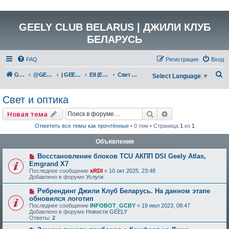
GEELY CLUB BELARUS | ДЖИЛИ КЛУБ
БЕЛАРУСЬ
FAQ
Регистрация
Вход
П
GEELY Club Belarus
@GEELYCLUBBY
| GEELY EV
E8 (E171)
Свет и оптика
Select Language
▼
о
Свет и оптика
и
с
Поиск
Расширенный по
Новая тема
к
Отметить все темы как прочтённые
• 0 тем • Страница
1
из
1
Объявления
Восстановление блоков TCU АКПП DSI Geely Atlas,
Emgrand X7
Последнее сообщение
xRDI
«
10 окт 2025, 23:48
Добавлено в форуме
Услуги
Ребрендинг Джили Клуб Беларусь. На данном этапе
обновился логотип
Последнее сообщение
INFOBOT_GCBY
«
19 июл 2023, 08:47
Добавлено в форуме
Новости GEELY
Ответы:
2