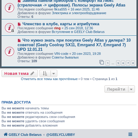
Замена панели приборов с Комфорт на Люкс
(стрелочная -> цифровая). Полосы экрана Geely Atlas
Последнее сообщение
fiksa555
«
16 июл 2025, 11:46
Добавлено в форуме
Электрика и электрооборудование
Ответы:
6
Членство в клубе, карты и атрибутика
Последнее сообщение
ring
«
25 сен 2018, 12:36
Добавлено в форуме
Вступление в GEELY Club Belarus
Что нужно знать при покупке Geely Atlas у дилера? 10
советов! (Geely Coolray SX11, Emrgand X7, Emrgand 7)
UPD 12.01.21
Последнее сообщение
VIN-code
«
20 сен 2023, 19:28
Добавлено в форуме
Советы бывалых
Ответы:
109
1
5
6
7
8
…
Новая тема
Отметить все темы как прочтённые
• 0 тем • Страница
1
из
1
Перейти
ПРАВА ДОСТУПА
Вы
не можете
начинать темы
Вы
не можете
отвечать на сообщения
Вы
не можете
редактировать свои сообщения
Вы
не можете
удалять свои сообщения
Вы
не можете
добавлять вложения
GEELY Club Belarus
@GEELYCLUBBY