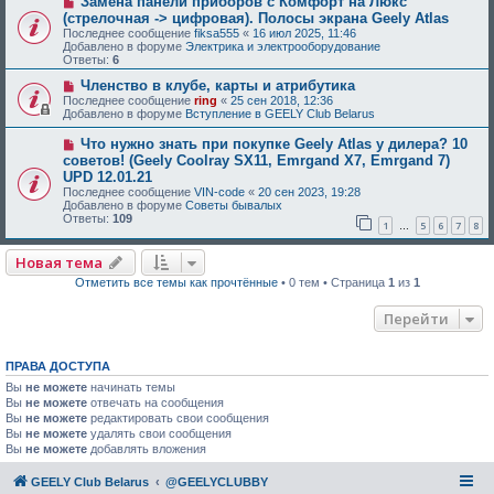
Замена панели приборов с Комфорт на Люкс
(стрелочная -> цифровая). Полосы экрана Geely Atlas
Последнее сообщение
fiksa555
«
16 июл 2025, 11:46
Добавлено в форуме
Электрика и электрооборудование
Ответы:
6
Членство в клубе, карты и атрибутика
Последнее сообщение
ring
«
25 сен 2018, 12:36
Добавлено в форуме
Вступление в GEELY Club Belarus
Что нужно знать при покупке Geely Atlas у дилера? 10
советов! (Geely Coolray SX11, Emrgand X7, Emrgand 7)
UPD 12.01.21
Последнее сообщение
VIN-code
«
20 сен 2023, 19:28
Добавлено в форуме
Советы бывалых
Ответы:
109
1
5
6
7
8
…
Новая тема
Отметить все темы как прочтённые
• 0 тем • Страница
1
из
1
Перейти
ПРАВА ДОСТУПА
Вы
не можете
начинать темы
Вы
не можете
отвечать на сообщения
Вы
не можете
редактировать свои сообщения
Вы
не можете
удалять свои сообщения
Вы
не можете
добавлять вложения
GEELY Club Belarus
@GEELYCLUBBY