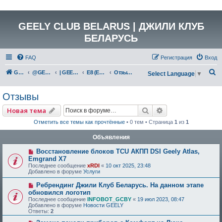
GEELY CLUB BELARUS | ДЖИЛИ КЛУБ
БЕЛАРУСЬ
FAQ
Регистрация
Вход
П
GEELY Club Belarus
@GEELYCLUBBY
| GEELY EV
E8 (E171)
Отзывы
Select Language
▼
о
Отзывы
и
с
Поиск
Расширенный по
Новая тема
к
Отметить все темы как прочтённые
• 0 тем • Страница
1
из
1
Объявления
Восстановление блоков TCU АКПП DSI Geely Atlas,
Emgrand X7
Последнее сообщение
xRDI
«
10 окт 2025, 23:48
Добавлено в форуме
Услуги
Ребрендинг Джили Клуб Беларусь. На данном этапе
обновился логотип
Последнее сообщение
INFOBOT_GCBY
«
19 июл 2023, 08:47
Добавлено в форуме
Новости GEELY
Ответы:
2