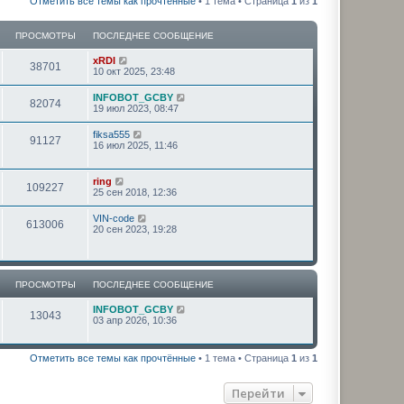
Отметить все темы как прочтённые
• 1 тема • Страница
1
из
1
ПРОСМОТРЫ
ПОСЛЕДНЕЕ СООБЩЕНИЕ
xRDI
38701
10 окт 2025, 23:48
INFOBOT_GCBY
82074
19 июл 2023, 08:47
fiksa555
91127
16 июл 2025, 11:46
ring
109227
25 сен 2018, 12:36
VIN-code
613006
20 сен 2023, 19:28
ПРОСМОТРЫ
ПОСЛЕДНЕЕ СООБЩЕНИЕ
INFOBOT_GCBY
13043
03 апр 2026, 10:36
Отметить все темы как прочтённые
• 1 тема • Страница
1
из
1
Перейти