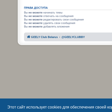
ПРАВА ДОСТУПА
Вы
не можете
начинать темы
Вы
не можете
отвечать на сообщения
Вы
не можете
редактировать свои сообщения
Вы
не можете
удалять свои сообщения
Вы
не можете
добавлять вложения
GEELY Club Belarus
@GEELYCLUBBY
Этот сайт использует cookies для обеспечения своей к