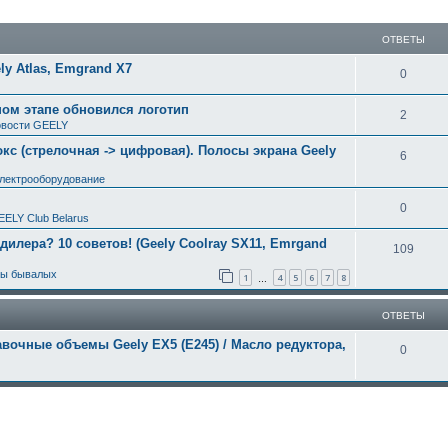
ширенный поиск
ОТВЕТЫ
y Atlas, Emgrand X7
0
ном этапе обновился логотип
2
вости GEELY
с (стрелочная -> цифровая). Полосы экрана Geely
6
электрооборудование
0
EELY Club Belarus
 дилера? 10 советов! (Geely Coolray SX11, Emrgand
109
ты бывалых
1
4
5
6
7
8
…
ОТВЕТЫ
вочные объемы Geely EX5 (E245) / Масло редуктора,
0