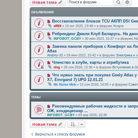
Поиск
Рас
Новая тема
ОБЪЯВЛЕНИЯ
Восстановление блоков TCU АКПП DSI Geel
xRDI
»
10 окт 2025, 23:48
» в форуме
Услуги
Ребрендинг Джили Клуб Беларусь. На дан
INFOBOT_GCBY
»
30 июн 2023, 16:37
» в форуме
Но
Замена панели приборов с Комфорт на Люк
Atlas
Andrey-32
»
29 июн 2022, 15:42
» в форуме
Электрика и 
Членство в клубе, карты и атрибутика
ring
»
25 сен 2018, 12:36
» в форуме
Вступление в G
Что нужно знать при покупке Geely Atlas у
X7, Emrgand 7) UPD 12.01.21
Mr. Noise Mnk
»
13 сен 2018, 14:05
» в форуме
Сове
ТЕМЫ
Рекомендуемые рабочие жидкости и запра
ОЖ, кондиционер ...
INFOBOT_GCBY
»
03 апр 2026, 10:36
Новая тема
Вернуться к списку форумов