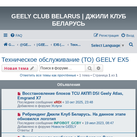
GEELY CLUB BELARUS | ДЖИЛИ КЛУБ
БЕЛАРУСЬ
FAQ
Регистрация
Вход
П
GEELY Club Belarus
@GEELYCLUBBY
| GEELY EV
EX5 (E245)
Техническое обслуживание (ТО) GEELY EX5
Select Language
▼
о
Техническое обслуживание (ТО) GEELY EX5
и
с
Поиск
Расширенный по
Новая тема
к
Отметить все темы как прочтённые
• 1 тема • Страница
1
из
1
Объявления
Восстановление блоков TCU АКПП DSI Geely Atlas,
Emgrand X7
Последнее сообщение
xRDI
«
10 окт 2025, 23:48
Добавлено в форуме
Услуги
Ребрендинг Джили Клуб Беларусь. На данном этапе
обновился логотип
Последнее сообщение
INFOBOT_GCBY
«
19 июл 2023, 08:47
Добавлено в форуме
Новости GEELY
Ответы:
2