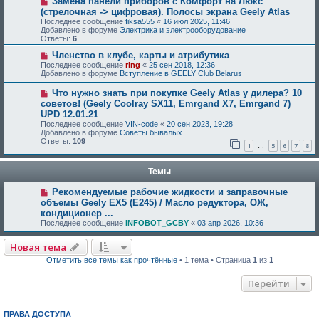
Замена панели приборов с Комфорт на Люкс
(стрелочная -> цифровая). Полосы экрана Geely Atlas
Последнее сообщение
fiksa555
«
16 июл 2025, 11:46
Добавлено в форуме
Электрика и электрооборудование
Ответы:
6
Членство в клубе, карты и атрибутика
Последнее сообщение
ring
«
25 сен 2018, 12:36
Добавлено в форуме
Вступление в GEELY Club Belarus
Что нужно знать при покупке Geely Atlas у дилера? 10
советов! (Geely Coolray SX11, Emrgand X7, Emrgand 7)
UPD 12.01.21
Последнее сообщение
VIN-code
«
20 сен 2023, 19:28
Добавлено в форуме
Советы бывалых
Ответы:
109
1
5
6
7
8
…
Темы
Рекомендуемые рабочие жидкости и заправочные
объемы Geely EX5 (E245) / Масло редуктора, ОЖ,
кондиционер ...
Последнее сообщение
INFOBOT_GCBY
«
03 апр 2026, 10:36
Новая тема
Отметить все темы как прочтённые
• 1 тема • Страница
1
из
1
Перейти
ПРАВА ДОСТУПА