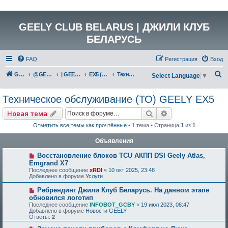
GEELY CLUB BELARUS | ДЖИЛИ КЛУБ
БЕЛАРУСЬ
FAQ
Регистрация
Вход
П
GEELY Club Belarus
@GEELYCLUBBY
| GEELY EV
EX5 (E245)
Техническое обслуживание (ТО) GEELY EX5
Select Language
▼
о
Техническое обслуживание (ТО) GEELY EX5
и
с
Поиск
Расширенный по
Новая тема
к
Отметить все темы как прочтённые
• 1 тема • Страница
1
из
1
Объявления
Восстановление блоков TCU АКПП DSI Geely Atlas,
Emgrand X7
Последнее сообщение
xRDI
«
10 окт 2025, 23:48
Добавлено в форуме
Услуги
Ребрендинг Джили Клуб Беларусь. На данном этапе
обновился логотип
Последнее сообщение
INFOBOT_GCBY
«
19 июл 2023, 08:47
Добавлено в форуме
Новости GEELY
Ответы:
2