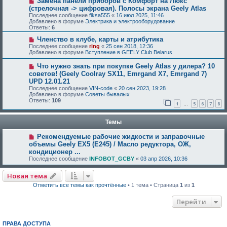
Замена панели приборов с Комфорт на Люкс
(стрелочная -> цифровая). Полосы экрана Geely Atlas
Последнее сообщение
fiksa555
«
16 июл 2025, 11:46
Добавлено в форуме
Электрика и электрооборудование
Ответы:
6
Членство в клубе, карты и атрибутика
Последнее сообщение
ring
«
25 сен 2018, 12:36
Добавлено в форуме
Вступление в GEELY Club Belarus
Что нужно знать при покупке Geely Atlas у дилера? 10
советов! (Geely Coolray SX11, Emrgand X7, Emrgand 7)
UPD 12.01.21
Последнее сообщение
VIN-code
«
20 сен 2023, 19:28
Добавлено в форуме
Советы бывалых
Ответы:
109
1
5
6
7
8
…
Темы
Рекомендуемые рабочие жидкости и заправочные
объемы Geely EX5 (E245) / Масло редуктора, ОЖ,
кондиционер ...
Последнее сообщение
INFOBOT_GCBY
«
03 апр 2026, 10:36
Новая тема
Отметить все темы как прочтённые
• 1 тема • Страница
1
из
1
Перейти
ПРАВА ДОСТУПА