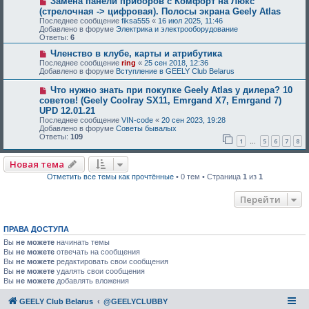
Замена панели приборов с Комфорт на Люкс
(стрелочная -> цифровая). Полосы экрана Geely Atlas
Последнее сообщение
fiksa555
«
16 июл 2025, 11:46
Добавлено в форуме
Электрика и электрооборудование
Ответы:
6
Членство в клубе, карты и атрибутика
Последнее сообщение
ring
«
25 сен 2018, 12:36
Добавлено в форуме
Вступление в GEELY Club Belarus
Что нужно знать при покупке Geely Atlas у дилера? 10
советов! (Geely Coolray SX11, Emrgand X7, Emrgand 7)
UPD 12.01.21
Последнее сообщение
VIN-code
«
20 сен 2023, 19:28
Добавлено в форуме
Советы бывалых
Ответы:
109
1
5
6
7
8
…
Новая тема
Отметить все темы как прочтённые
• 0 тем • Страница
1
из
1
Перейти
ПРАВА ДОСТУПА
Вы
не можете
начинать темы
Вы
не можете
отвечать на сообщения
Вы
не можете
редактировать свои сообщения
Вы
не можете
удалять свои сообщения
Вы
не можете
добавлять вложения
GEELY Club Belarus
@GEELYCLUBBY