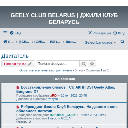
GEELY CLUB BELARUS | ДЖИЛИ КЛУБ
БЕЛАРУСЬ
FAQ
Регистрация
Вход
П
GEELY Club Belarus
@GEELYCLUBBY
| GEELY EV
EX5 (E245)
Двигатель
Select Language
▼
о
Двигатель
и
с
Поиск
Расширенный по
Новая тема
к
Отметить все темы как прочтённые
• 0 тем • Страница
1
из
1
Объявления
Восстановление блоков TCU АКПП DSI Geely Atlas,
Emgrand X7
Последнее сообщение
xRDI
«
10 окт 2025, 23:48
Добавлено в форуме
Услуги
Ребрендинг Джили Клуб Беларусь. На данном этапе
обновился логотип
Последнее сообщение
INFOBOT_GCBY
«
19 июл 2023, 08:47
Добавлено в форуме
Новости GEELY
Ответы:
2