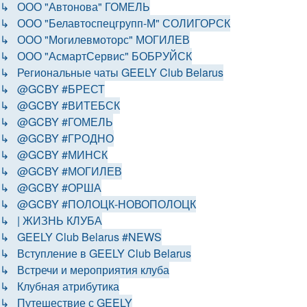
↳ ООО "Автонова" ГОМЕЛЬ
↳ ООО "Белавтоспецгрупп-М" СОЛИГОРСК
↳ ООО "Могилевмоторс" МОГИЛЕВ
↳ ООО "АсмартСервис" БОБРУЙСК
↳ Региональные чаты GEELY Club Belarus
↳ @GCBY #БРЕСТ
↳ @GCBY #ВИТЕБСК
↳ @GCBY #ГОМЕЛЬ
↳ @GCBY #ГРОДНО
↳ @GCBY #МИНСК
↳ @GCBY #МОГИЛЕВ
↳ @GCBY #ОРША
↳ @GCBY #ПОЛОЦК-НОВОПОЛОЦК
↳ | ЖИЗНЬ КЛУБА
↳ GEELY Club Bеlarus #NEWS
↳ Вступление в GEELY Club Belarus
↳ Встречи и мероприятия клуба
↳ Клубная атрибутика
↳ Путешествие с GEELY