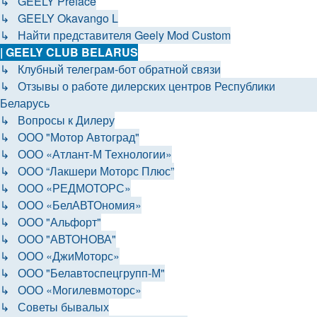
↳ GEELY Preface
↳ GEELY Okavango L
↳ Найти представителя Geely Mod Custom
| GEELY CLUB BELARUS
↳ Клубный телеграм-бот обратной связи
↳ Отзывы о работе дилерских центров Республики
Беларусь
↳ Вопросы к Дилеру
↳ ООО "Мотор Автоград"
↳ ООО «Атлант-М Технологии»
↳ ООО “Лакшери Моторс Плюс”
↳ ООО «РЕДМОТОРС»
↳ ООО «БелАВТОномия»
↳ ООО "Альфорт"
↳ ООО "АВТОНОВА"
↳ ООО «ДжиМоторс»
↳ ООО "Белавтоспецгрупп-М"
↳ ООО «Могилевмоторс»
↳ Советы бывалых