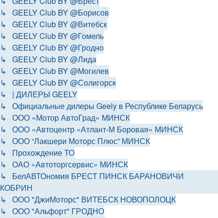
↳ GEELY Club BY @Брест
↳ GEELY Club BY @Борисов
↳ GEELY Club BY @Витебск
↳ GEELY Club BY @Гомель
↳ GEELY Club BY @Гродно
↳ GEELY Club BY @Лида
↳ GEELY Club BY @Могилев
↳ GEELY Club BY @Солигорск
↳ | ДИЛЕРЫ GEELY
↳ Официальные дилеры Geely в Республике Беларусь
↳ ООО «Мотор АвтоГрад» МИНСК
↳ ООО «Автоцентр «Атлант-М Боровая» МИНСК
↳ ООО “Лакшери Моторс Плюс” МИНСК
↳ Прохождение ТО
↳ ОАО «Автоторгсервис» МИНСК
↳ БелАВТОномия БРЕСТ ПИНСК БАРАНОВИЧИ
КОБРИН
↳ ООО "ДжиМоторс" ВИТЕБСК НОВОПОЛОЦК
↳ ООО "Альфорт" ГРОДНО