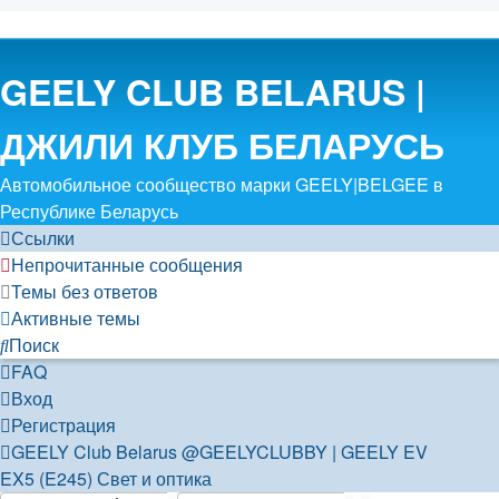
GEELY CLUB BELARUS |
ДЖИЛИ КЛУБ БЕЛАРУСЬ
Автомобильное сообщество марки GEELY|BELGEE в
Республике Беларусь
Ссылки
Непрочитанные сообщения
Темы без ответов
Активные темы
Поиск
FAQ
Вход
Регистрация
GEELY Club Belarus
@GEELYCLUBBY
| GEELY EV
EX5 (E245)
Свет и оптика