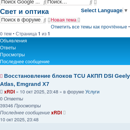
Поиск
Расширенны
Свет и оптика
поиск
Select Language
▼
Новая тема
Поиск
Расширенный
Отметить все темы как прочтённые
•
поиск
0 тем • Страница
1
из
1
Объявления
Ответы
Просмотры
Последнее сообщение
Восстановление блоков TCU АКПП DSI Geely
Atlas, Emgrand X7
xRDI
»
10 окт 2025, 23:48
» в форуме
Услуги
0
Ответы
39346
Просмотры
Последнее сообщение
xRDI
10 окт 2025, 23:48