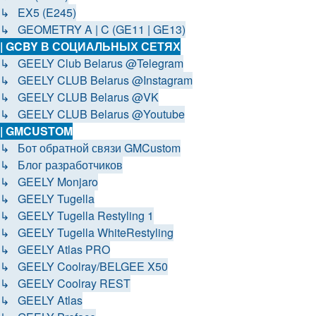
↳ EX5 (E245)
↳ GEOMETRY A | C (GE11 | GE13)
| GCBY В СОЦИАЛЬНЫХ СЕТЯХ
↳ GEELY Club Belarus @Telegram
↳ GEELY CLUB Belarus @Instagram
↳ GEELY CLUB Belarus @VK
↳ GEELY CLUB Belarus @Youtube
| GMCUSTOM
↳ Бот обратной связи GMCustom
↳ Блог разработчиков
↳ GEELY Monjaro
↳ GEELY Tugella
↳ GEELY Tugella Restyling 1
↳ GEELY Tugella WhiteRestyling
↳ GEELY Atlas PRO
↳ GEELY Coolray/BELGEE X50
↳ GEELY Coolray REST
↳ GEELY Atlas