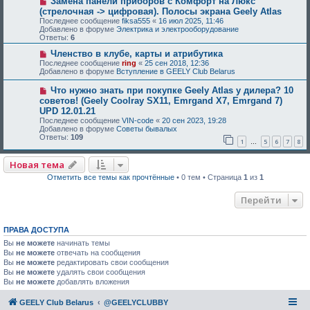
Замена панели приборов с Комфорт на Люкс
(стрелочная -> цифровая). Полосы экрана Geely Atlas
Последнее сообщение
fiksa555
«
16 июл 2025, 11:46
Добавлено в форуме
Электрика и электрооборудование
Ответы:
6
Членство в клубе, карты и атрибутика
Последнее сообщение
ring
«
25 сен 2018, 12:36
Добавлено в форуме
Вступление в GEELY Club Belarus
Что нужно знать при покупке Geely Atlas у дилера? 10
советов! (Geely Coolray SX11, Emrgand X7, Emrgand 7)
UPD 12.01.21
Последнее сообщение
VIN-code
«
20 сен 2023, 19:28
Добавлено в форуме
Советы бывалых
Ответы:
109
1
5
6
7
8
…
Новая тема
Отметить все темы как прочтённые
• 0 тем • Страница
1
из
1
Перейти
ПРАВА ДОСТУПА
Вы
не можете
начинать темы
Вы
не можете
отвечать на сообщения
Вы
не можете
редактировать свои сообщения
Вы
не можете
удалять свои сообщения
Вы
не можете
добавлять вложения
GEELY Club Belarus
@GEELYCLUBBY