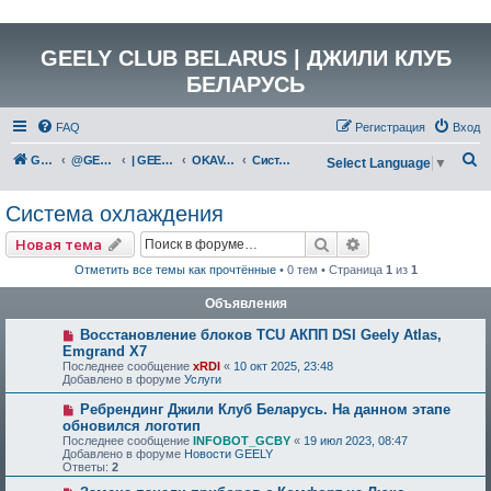
GEELY CLUB BELARUS | ДЖИЛИ КЛУБ
БЕЛАРУСЬ
FAQ
Регистрация
Вход
П
GEELY Club Belarus
@GEELYCLUBBY
| GEELY КАТАЛОГ
OKAVANGO (G836)
Система охлаждения
Select Language
▼
о
Система охлаждения
и
с
Поиск
Расширенный по
Новая тема
к
Отметить все темы как прочтённые
• 0 тем • Страница
1
из
1
Объявления
Восстановление блоков TCU АКПП DSI Geely Atlas,
Emgrand X7
Последнее сообщение
xRDI
«
10 окт 2025, 23:48
Добавлено в форуме
Услуги
Ребрендинг Джили Клуб Беларусь. На данном этапе
обновился логотип
Последнее сообщение
INFOBOT_GCBY
«
19 июл 2023, 08:47
Добавлено в форуме
Новости GEELY
Ответы:
2