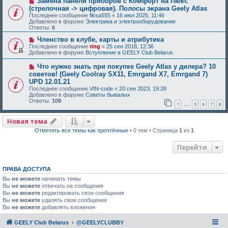
Замена панели приборов с Комфорт на Люкс
(стрелочная -> цифровая). Полосы экрана Geely Atlas
Последнее сообщение
fiksa555
«
16 июл 2025, 11:46
Добавлено в форуме
Электрика и электрооборудование
Ответы:
6
Членство в клубе, карты и атрибутика
Последнее сообщение
ring
«
25 сен 2018, 12:36
Добавлено в форуме
Вступление в GEELY Club Belarus
Что нужно знать при покупке Geely Atlas у дилера? 10
советов! (Geely Coolray SX11, Emrgand X7, Emrgand 7)
UPD 12.01.21
Последнее сообщение
VIN-code
«
20 сен 2023, 19:28
Добавлено в форуме
Советы бывалых
Ответы:
109
1
5
6
7
8
…
Новая тема
Отметить все темы как прочтённые
• 0 тем • Страница
1
из
1
Перейти
ПРАВА ДОСТУПА
Вы
не можете
начинать темы
Вы
не можете
отвечать на сообщения
Вы
не можете
редактировать свои сообщения
Вы
не можете
удалять свои сообщения
Вы
не можете
добавлять вложения
GEELY Club Belarus
@GEELYCLUBBY