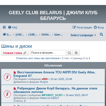
GEELY CLUB BELARUS | ДЖИЛИ КЛУБ
БЕЛАРУСЬ
FAQ
Регистрация
Вход
П
GEELY Club Belarus
@GEELYCLUBBY
| GEELY КАТАЛОГ
OKAVANGO (G836)
Шины и диски
Select Language
▼
о
Шины и диски
и
с
Поиск
Расширенный по
Новая тема
к
Отметить все темы как прочтённые
• 0 тем • Страница
1
из
1
Объявления
Восстановление блоков TCU АКПП DSI Geely Atlas,
Emgrand X7
Последнее сообщение
xRDI
«
10 окт 2025, 23:48
Добавлено в форуме
Услуги
Ребрендинг Джили Клуб Беларусь. На данном этапе
обновился логотип
Последнее сообщение
INFOBOT_GCBY
«
19 июл 2023, 08:47
Добавлено в форуме
Новости GEELY
Ответы:
2