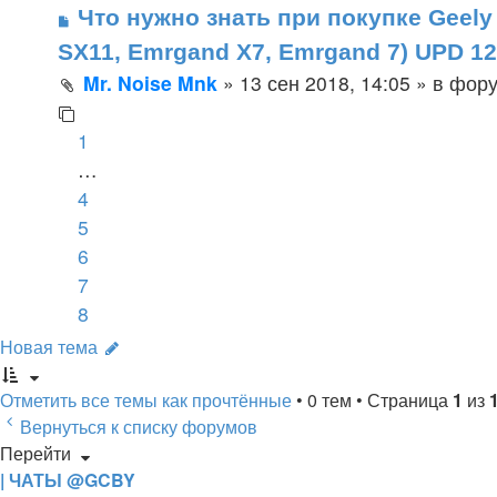
Что нужно знать при покупке Geely 
SX11, Emrgand X7, Emrgand 7) UPD 12
Mr. Noise Mnk
»
13 сен 2018, 14:05
» в фор
1
…
4
5
6
7
8
Новая тема
Отметить все темы как прочтённые
• 0 тем • Страница
1
из
Вернуться к списку форумов
Перейти
| ЧАТЫ @GCBY