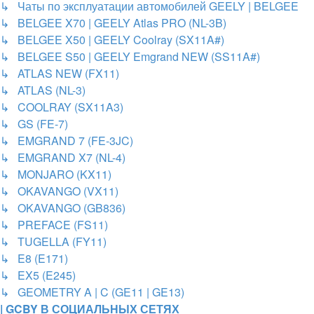
↳ Чаты по эксплуатации автомобилей GEELY | BELGEE
↳ BELGEE X70 | GEELY Atlas PRO (NL-3B)
↳ BELGEE X50 | GEELY Coolray (SX11A#)
↳ BELGEE S50 | GEELY Emgrand NEW (SS11A#)
↳ ATLAS NEW (FX11)
↳ ATLAS (NL-3)
↳ COOLRAY (SX11A3)
↳ GS (FE-7)
↳ EMGRAND 7 (FE-3JC)
↳ EMGRAND X7 (NL-4)
↳ MONJARO (KX11)
↳ OKAVANGO (VX11)
↳ OKAVANGO (GB836)
↳ PREFACE (FS11)
↳ TUGELLA (FY11)
↳ E8 (E171)
↳ EX5 (E245)
↳ GEOMETRY A | C (GE11 | GE13)
| GCBY В СОЦИАЛЬНЫХ СЕТЯХ