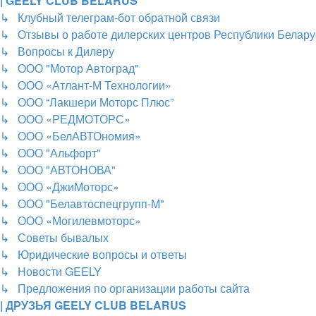
| GEELY CLUB BELARUS
↳ Клубный телеграм-бот обратной связи
↳ Отзывы о работе дилерских центров Республики Белару
↳ Вопросы к Дилеру
↳ ООО "Мотор Автоград"
↳ ООО «Атлант-М Технологии»
↳ ООО “Лакшери Моторс Плюс”
↳ ООО «РЕДМОТОРС»
↳ ООО «БелАВТОномия»
↳ ООО "Альфорт"
↳ ООО "АВТОНОВА"
↳ ООО «ДжиМоторс»
↳ ООО "Белавтоспецгрупп-М"
↳ ООО «Могилевмоторс»
↳ Советы бывалых
↳ Юридические вопросы и ответы
↳ Новости GEELY
↳ Предложения по организации работы сайта
| ДРУЗЬЯ GEELY CLUB BELARUS