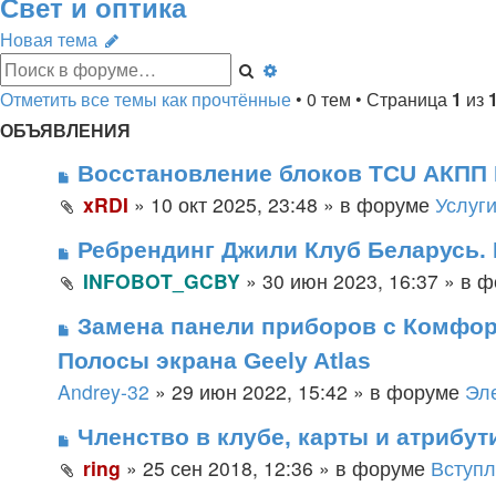
Свет и оптика
Новая тема
Поиск
Расширенный
поиск
Отметить все темы как прочтённые
• 0 тем • Страница
1
из
ОБЪЯВЛЕНИЯ
Восстановление блоков TCU АКПП D
xRDI
»
10 окт 2025, 23:48
» в форуме
Услуг
Ребрендинг Джили Клуб Беларусь. 
INFOBOT_GCBY
»
30 июн 2023, 16:37
» в 
Замена панели приборов с Комфорт
Полосы экрана Geely Atlas
Andrey-32
»
29 июн 2022, 15:42
» в форуме
Эл
Членство в клубе, карты и атрибут
ring
»
25 сен 2018, 12:36
» в форуме
Вступл