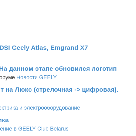
1
SI Geely Atlas, Emgrand X7
и
На данном этапе обновился логотип
форуме
Новости GEELY
 на Люкс (стрелочная -> цифровая).
ектрика и электрооборудование
ика
ение в GEELY Club Belarus