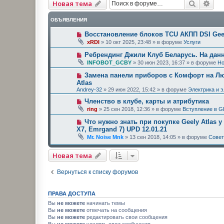
Поиск
Рас
Новая тема
ОБЪЯВЛЕНИЯ
Восстановление блоков TCU АКПП DSI Geel
xRDI
»
10 окт 2025, 23:48
» в форуме
Услуги
Ребрендинг Джили Клуб Беларусь. На дан
INFOBOT_GCBY
»
30 июн 2023, 16:37
» в форуме
Но
Замена панели приборов с Комфорт на Люк
Atlas
Andrey-32
»
29 июн 2022, 15:42
» в форуме
Электрика и 
Членство в клубе, карты и атрибутика
ring
»
25 сен 2018, 12:36
» в форуме
Вступление в G
Что нужно знать при покупке Geely Atlas у
X7, Emrgand 7) UPD 12.01.21
Mr. Noise Mnk
»
13 сен 2018, 14:05
» в форуме
Сове
Новая тема
Вернуться к списку форумов
ПРАВА ДОСТУПА
Вы
не можете
начинать темы
Вы
не можете
отвечать на сообщения
Вы
не можете
редактировать свои сообщения