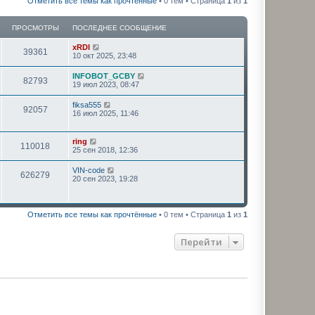
Отметить все темы как прочтённые
• 0 тем • Страница
1
из
1
ПРОСМОТРЫ
ПОСЛЕДНЕЕ СООБЩЕНИЕ
xRDI
39361
10 окт 2025, 23:48
INFOBOT_GCBY
82793
19 июл 2023, 08:47
fiksa555
92057
16 июл 2025, 11:46
ring
110018
25 сен 2018, 12:36
VIN-code
626279
20 сен 2023, 19:28
Отметить все темы как прочтённые
• 0 тем • Страница
1
из
1
Перейти