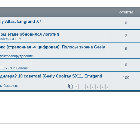
ширенный поиск
ОТВЕТЫ
y Atlas, Emgrand X7
0
ном этапе обновился логотип
2
вости GEELY
с (стрелочная -> цифровая). Полосы экрана Geely
6
электрооборудование
0
EELY Club Belarus
 дилера? 10 советов! (Geely Coolray SX11, Emrgand
109
ты бывалых
1
4
5
6
7
8
…