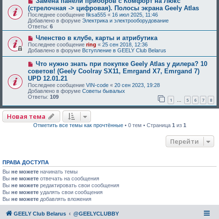
Замена панели приборов с Комфорт на Люкс
(стрелочная -> цифровая). Полосы экрана Geely Atlas
Последнее сообщение
fiksa555
«
16 июл 2025, 11:46
Добавлено в форуме
Электрика и электрооборудование
Ответы:
6
Членство в клубе, карты и атрибутика
Последнее сообщение
ring
«
25 сен 2018, 12:36
Добавлено в форуме
Вступление в GEELY Club Belarus
Что нужно знать при покупке Geely Atlas у дилера? 10
советов! (Geely Coolray SX11, Emrgand X7, Emrgand 7)
UPD 12.01.21
Последнее сообщение
VIN-code
«
20 сен 2023, 19:28
Добавлено в форуме
Советы бывалых
Ответы:
109
1
5
6
7
8
…
Новая тема
Отметить все темы как прочтённые
• 0 тем • Страница
1
из
1
Перейти
ПРАВА ДОСТУПА
Вы
не можете
начинать темы
Вы
не можете
отвечать на сообщения
Вы
не можете
редактировать свои сообщения
Вы
не можете
удалять свои сообщения
Вы
не можете
добавлять вложения
GEELY Club Belarus
@GEELYCLUBBY