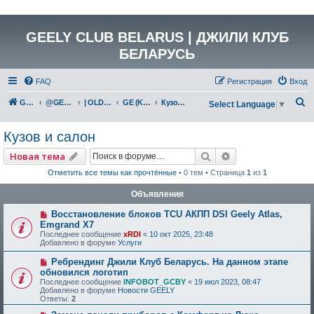
GEELY CLUB BELARUS | ДЖИЛИ КЛУБ
БЕЛАРУСЬ
FAQ
Регистрация
Вход
П
GEELY Club Belarus
@GEELYCLUBBY
| OLD GEELY
GE (KC-2)
Кузов и салон
Select Language
▼
о
Кузов и салон
и
с
Поиск
Расширенный по
Новая тема
к
Отметить все темы как прочтённые
• 0 тем • Страница
1
из
1
Объявления
Восстановление блоков TCU АКПП DSI Geely Atlas,
Emgrand X7
Последнее сообщение
xRDI
«
10 окт 2025, 23:48
Добавлено в форуме
Услуги
Ребрендинг Джили Клуб Беларусь. На данном этапе
обновился логотип
Последнее сообщение
INFOBOT_GCBY
«
19 июл 2023, 08:47
Добавлено в форуме
Новости GEELY
Ответы:
2