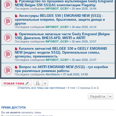
Руководство по прошивке мультимедиа Geely Emgrand
NEW| Belgee S50 SS11A1 комплектации Flagship
Последнее сообщение
INFOBOT_GCBY
«
26 июн 2026, 14:44
Аксессуары BELGEE S50 | EMGRAND NEW (SS11) -
оригинальные коврики, брызговики, защита днища и
другое
Последнее сообщение
INFOBOT_GCBY
«
26 июн 2026, 14:14
Оригинальные запасные части Geely Emgrand (Belgee
S50). Двигатель BHE15-AFD, МКПП и АКПП
Последнее сообщение
INFOBOT_GCBY
«
26 июн 2026, 13:57
Каталоги запчастей BELGEE S50 и GEELY EMGRAND
NEW (индекс модели SS11). Оригинальные схемы,
артикулы, применимость
Последнее сообщение
INFOBOT_GCBY
«
26 июн 2026, 13:47
Вопрос по АКПП EMGRAND NEW (SS11) - гул коробки
при различных режимах работы
Последнее сообщение
AlexMaison
«
07 май 2026, 14:58
Новая тема
Отметить все темы как прочтённые
• 8 тем • Страница
1
из
1
Перейти
ПРАВА ДОСТУПА
Вы
не можете
начинать темы
Вы
не можете
отвечать на сообщения