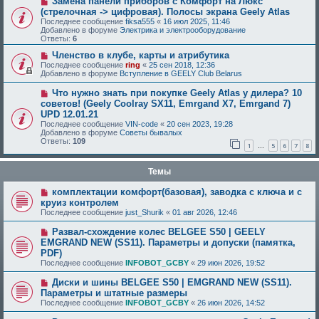
Замена панели приборов с Комфорт на Люкс
(стрелочная -> цифровая). Полосы экрана Geely Atlas
Последнее сообщение
fiksa555
«
16 июл 2025, 11:46
Добавлено в форуме
Электрика и электрооборудование
Ответы:
6
Членство в клубе, карты и атрибутика
Последнее сообщение
ring
«
25 сен 2018, 12:36
Добавлено в форуме
Вступление в GEELY Club Belarus
Что нужно знать при покупке Geely Atlas у дилера? 10
советов! (Geely Coolray SX11, Emrgand X7, Emrgand 7)
UPD 12.01.21
Последнее сообщение
VIN-code
«
20 сен 2023, 19:28
Добавлено в форуме
Советы бывалых
Ответы:
109
1
5
6
7
8
…
Темы
комплектации комфорт(базовая), заводка с ключа и с
круиз контролем
Последнее сообщение
just_Shurik
«
01 авг 2026, 12:46
Развал-схождение колес BELGEE S50 | GEELY
EMGRAND NEW (SS11). Параметры и допуски (памятка,
PDF)
Последнее сообщение
INFOBOT_GCBY
«
29 июн 2026, 19:52
Диски и шины BELGEE S50 | EMGRAND NEW (SS11).
Параметры и штатные размеры
Последнее сообщение
INFOBOT_GCBY
«
26 июн 2026, 14:52