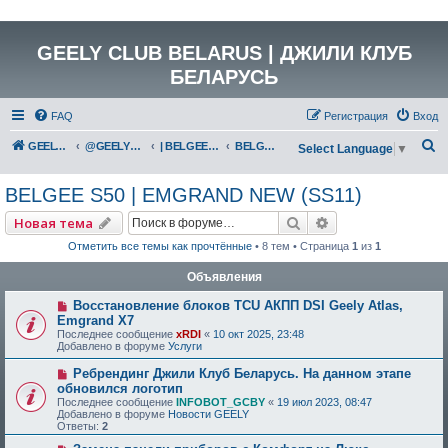
GEELY CLUB BELARUS | ДЖИЛИ КЛУБ
БЕЛАРУСЬ
FAQ
Регистрация
Вход
П
GEELY Club Belarus
@GEELYCLUBBY
| BELGEE КАТАЛОГ
BELGEE S50 | EMGRAND NEW (SS11)
Select Language
▼
о
BELGEE S50 | EMGRAND NEW (SS11)
и
с
Поиск
Расширенный по
Новая тема
к
Отметить все темы как прочтённые
• 8 тем • Страница
1
из
1
Объявления
Восстановление блоков TCU АКПП DSI Geely Atlas,
Emgrand X7
Последнее сообщение
xRDI
«
10 окт 2025, 23:48
Добавлено в форуме
Услуги
Ребрендинг Джили Клуб Беларусь. На данном этапе
обновился логотип
Последнее сообщение
INFOBOT_GCBY
«
19 июл 2023, 08:47
Добавлено в форуме
Новости GEELY
Ответы:
2