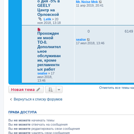
о дня -5% в
Mr. Noise Mnk
GEELY
11 апр 2019, 20:41
Центр на
Орловской
Lelik
»
20
ноя 2018, 13:18
0
6149
Прохожден
ие мной
sealse
ТО-0.
17 июл 2018, 13:46
Дополнител
ьное
обслуживан
ие, кроме
регламентн
ых работ
sealse
»
17
июл 2018,
13:46
Отметить все темы ка
Новая тема
Вернуться к списку форумов
ПРАВА ДОСТУПА
Вы
не можете
начинать темы
Вы
не можете
отвечать на сообщения
Вы
не можете
редактировать свои сообщения
Вы
не можете
удалять свои сообщения