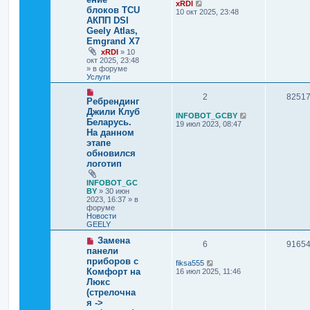
xRDI
блоков TCU
10 окт 2025, 23:48
АКПП DSI
Geely Atlas,
Emgrand X7
xRDI
»
10
окт 2025, 23:48
» в форуме
Услуги
2
8251
Ребрендинг
Джили Клуб
INFOBOT_GCBY
Беларусь.
19 июл 2023, 08:47
На данном
этапе
обновился
логотип
INFOBOT_GC
BY
»
30 июн
2023, 16:37
» в
форуме
Новости
GEELY
Замена
6
9165
панели
приборов с
fiksa555
Комфорт на
16 июл 2025, 11:46
Люкс
(стрелочна
я ->