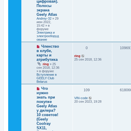
цифровая).
Полосы
экрана
Geely Atlas
Andrey-32
»
29
июн 2022,
15:42
» в
форуме
Электрика и
электрооборуд
ование
Членство
0
10969
в клубе,
карты и
ring
атрибутика
25 сен 2018, 12:36
ring
»
25
сен 2018, 12:36
» в форуме
Вступление в
GEELY Club
Belarus
Что
109
61806
нужно
знать при
VIN-code
покупке
20 сен 2023, 19:28
Geely Atlas
у дилера?
10 советов!
(Geely
Coolray
SX11,