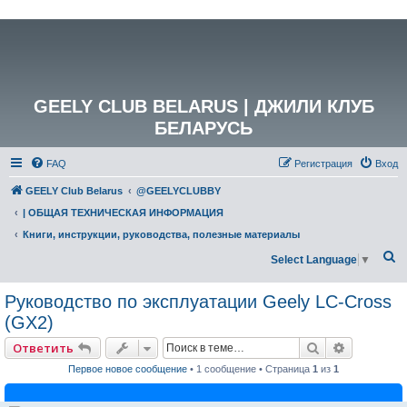
GEELY CLUB BELARUS | ДЖИЛИ КЛУБ
БЕЛАРУСЬ
FAQ
Регистрация
Вход
GEELY Club Belarus
@GEELYCLUBBY
| ОБЩАЯ ТЕХНИЧЕСКАЯ ИНФОРМАЦИЯ
Книги, инструкции, руководства, полезные материалы
П
Select Language
▼
о
Руководство по эксплуатации Geely LC-Cross
и
(GX2)
с
к
Поиск
Расширен
Ответить
Первое новое сообщение
• 1 сообщение • Страница
1
из
1