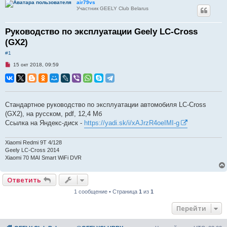
air79vs
Участник GEELY Club Belarus
Руководство по эксплуатации Geely LC-Cross
(GX2)
#1
Н
15 окт 2018, 09:59
е
п
р
о
ч
и
Стандартное руководство по эксплуатации автомобиля LC-Cross
т
(GX2), на русском, pdf, 12,4 Мб
а
н
Ссылка на Яндекс-диск -
https://yadi.sk/i/xAJrzR4oeIMI-g
н
о
е
Xiaomi Redmi 9Т 4/128
с
о
Geely LC-Cross 2014
о
Xiaomi 70 MAI Smart WiFi DVR
б
щ
е
Ответить
н
и
1 сообщение • Страница
1
из
1
е
Перейти