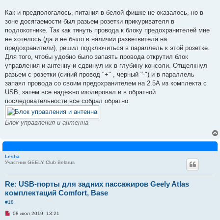
а
н
Как и предпологалось, питания в белой фишке не оказалось, но в
н
зоне досягаемости был разьем розетки прикуривателя в
о
е
подлокотнике. Так как тянуть провода к блоку предохранителей мне
с
не хотелось (да и не было в наличии разветвителя на
о
о
предохранители), решил подключиться в параллель к этой розетке.
б
Для того, чтобы удобно было запаять провода открутил блок
щ
е
управления и антенну и сдвинул их в глубину консоли. Отщелкнул
н
разьем с розетки (синий провод "+" , черный "-") и в параллель
и
е
запаял провода со своим предохранителем на 2.5А из комплекта с
USB, затем все надежно изолировал и в обратной
последовательности все собрал обратно.
Блок управления и антенна
Lesha
Участник GEELY Club Belarus
Re: USB-порты для задних пассажиров Geely Atlas
комплектаций Comfort, Base
#18
Н
08 июл 2019, 13:21
е