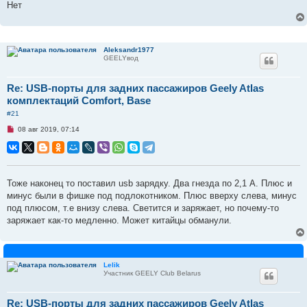
Нет
с
о
о
б
щ
е
Aleksandr1977
н
GEELYвод
и
е
Re: USB-порты для задних пассажиров Geely Atlas
комплектаций Comfort, Base
#21
Н
08 авг 2019, 07:14
е
п
р
о
ч
и
Тоже наконец то поставил usb зарядку. Два гнезда по 2,1 А. Плюс и
т
минус были в фишке под подлокотником. Плюс вверху слева, минус
а
н
под плюсом, т.е внизу слева. Светится и заряжает, но почему-то
н
заряжает как-то медленно. Может китайцы обманули.
о
е
с
о
о
б
Lelik
щ
Участник GEELY Club Belarus
е
н
и
Re: USB-порты для задних пассажиров Geely Atlas
е