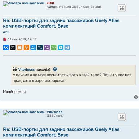
с
xRDI
о
Администрация GEELY Club Belarus
о
б
щ
е
Re: USB-порты для задних пассажиров Geely Atlas
н
комплектаций Comfort, Base
и
е
#25
Н
11 сен 2019, 19:57
е
п
р
о
ч
и
т
а
Vitoriusss
писал(а):
н
А почему я не могу посмотреть фото в этой теме? Пишет у вас нет
н
о
прав, хотя я зарегистрирован
е
с
о
Разберёмся
о
б
щ
е
н
Vitoriusss
и
GEELYвод
е
Re: USB-порты для задних пассажиров Geely Atlas
комплектаций Comfort, Base