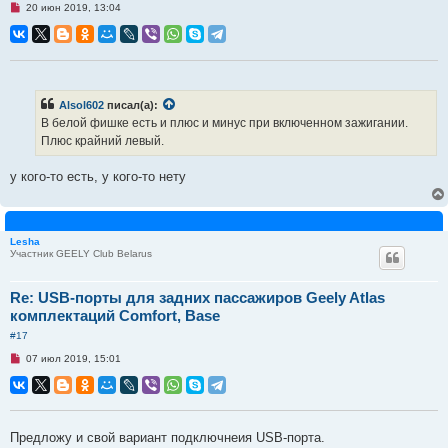
Н
20 июн 2019, 13:04
е
п
р
о
ч
и
т
а
Alsol602
писал(а):
н
В белой фишке есть и плюс и минус при включенном зажигании.
н
о
Плюс крайний левый.
е
с
о
у кого-то есть, у кого-то нету
о
б
щ
е
н
Lesha
и
Участник GEELY Club Belarus
е
Re: USB-порты для задних пассажиров Geely Atlas
комплектаций Comfort, Base
#17
Н
07 июл 2019, 15:01
е
п
р
о
ч
и
Предложу и свой вариант подключнеия USB-порта.
т