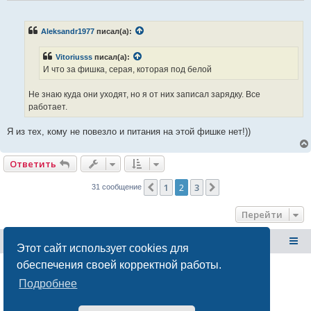
ч
и
т
а
Aleksandr1977
писал(а):
н
н
о
Vitoriusss
писал(а):
е
И что за фишка, серая, которая под белой
с
о
о
Не знаю куда они уходят, но я от них записал зарядку. Все
б
щ
работает.
е
н
и
Я из тех, кому не повезло и питания на этой фишке нет!))
е
Ответить
1
2
3
Пред.
След.
31 сообщение
Перейти
GEELY Club Belarus
@GEELYCLUBBY
Этот сайт использует cookies для
обеспечения своей корректной работы.
© Copyright
GEELY Club Belarus 2025| Est. 2018
Подробнее