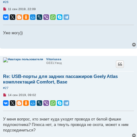
#26
Н
11 сен 2019, 22:09
е
п
р
о
ч
и
Уже могу))
т
а
н
н
о
е
с
Vitoriusss
о
GEELYвод
о
б
щ
е
Re: USB-порты для задних пассажиров Geely Atlas
н
комплектаций Comfort, Base
и
е
#27
Н
14 сен 2019, 09:02
е
п
р
о
ч
и
У меня вопрос, кто знает куда уходят провода от белой фишке
т
подлокотника? Плюса нет, а тянуть провода не охота, может к ним
а
н
подсоединиться?
н
о