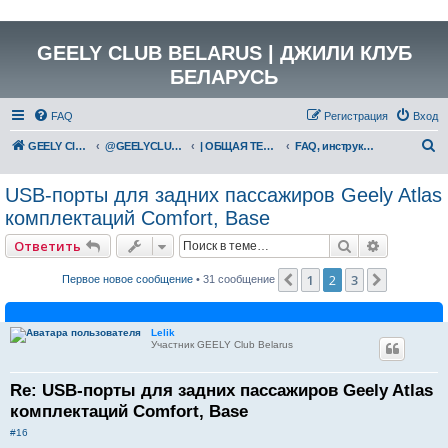
GEELY CLUB BELARUS | ДЖИЛИ КЛУБ
БЕЛАРУСЬ
FAQ
Регистрация
Вход
П
GEELY Club Belarus
@GEELYCLUBBY
| ОБЩАЯ ТЕХНИЧЕСКАЯ ИНФОРМАЦИЯ
FAQ, инструкции, отчеты, фотоотчеты
о
USB-порты для задних пассажиров Geely Atlas
и
комплектаций Comfort, Base
с
к
Поиск
Расширен
Ответить
1
2
3
Пред.
След.
Первое новое сообщение
• 31 сообщение
Lelik
Участник GEELY Club Belarus
Re: USB-порты для задних пассажиров Geely Atlas
комплектаций Comfort, Base
#16