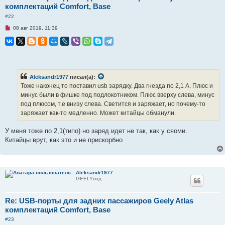
комплектаций Comfort, Base
#22
Н
08 авг 2019, 11:39
е
п
р
о
ч
и
т
а
Aleksandr1977
писал(а):
н
Тоже наконец то поставил usb зарядку. Два гнезда по 2,1 А. Плюс и
н
о
минус были в фишке под подлокотником. Плюс вверху слева, минус
е
под плюсом, т.е внизу слева. Светится и заряжает, но почему-то
с
о
заряжает как-то медленно. Может китайцы обманули.
о
б
щ
У меня тоже по 2,1(типо) но заряд идет не так, как у сяоми.
е
Китайцы врут, как это и не прискорбно
н
и
е
Aleksandr1977
GEELYвод
Re: USB-порты для задних пассажиров Geely Atlas
комплектаций Comfort, Base
#23