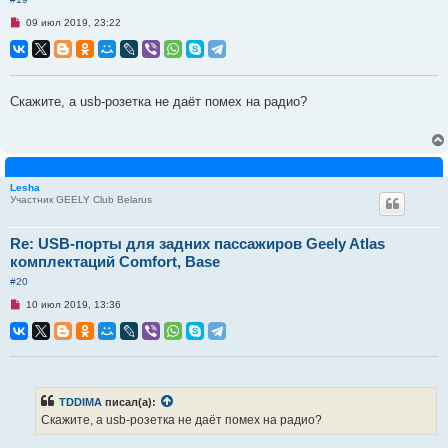
Н
09 июл 2019, 23:22
е
п
р
о
ч
и
Скажите, а usb-розетка не даёт помех на радио?
т
а
н
н
о
е
с
Lesha
о
Участник GEELY Club Belarus
о
б
щ
е
Re: USB-порты для задних пассажиров Geely Atlas
н
комплектаций Comfort, Base
и
е
#20
Н
10 июл 2019, 13:36
е
п
р
о
ч
и
т
а
TDDIMA
писал(а):
н
Скажите, а usb-розетка не даёт помех на радио?
н
о
е