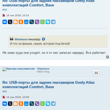
Re: USB-порты для задних пассажиров Geely Atlas
комплектаций Comfort, Base
#29
Н
14 сен 2019, 10:14
е
п
р
о
ч
и
т
а
Vitoriusss
писал(а):
н
И что за фишка, серая, которая под белой
н
о
е
Не знаю куда они уходят, но я от них записал зарядку. Все работает.
с
о
о
б
щ
е
Vitoriusss
н
GEELYвод
и
е
Re: USB-порты для задних пассажиров Geely Atlas
комплектаций Comfort, Base
#30
Н
14 сен 2019, 10:28
е
п
р
о