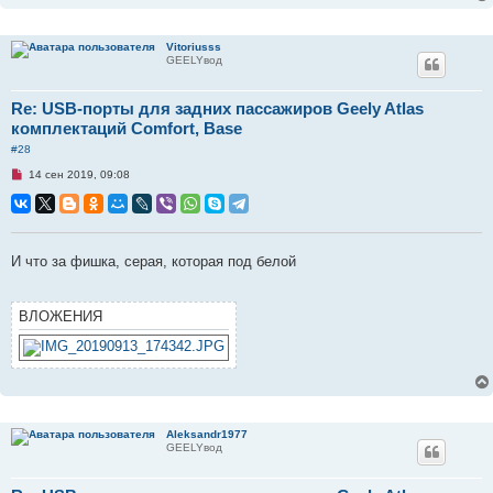
е
с
о
о
Vitoriusss
б
GEELYвод
щ
е
н
Re: USB-порты для задних пассажиров Geely Atlas
и
комплектаций Comfort, Base
е
#28
Н
14 сен 2019, 09:08
е
п
р
о
ч
и
И что за фишка, серая, которая под белой
т
а
н
н
ВЛОЖЕНИЯ
о
е
с
о
о
б
щ
е
н
Aleksandr1977
и
GEELYвод
е