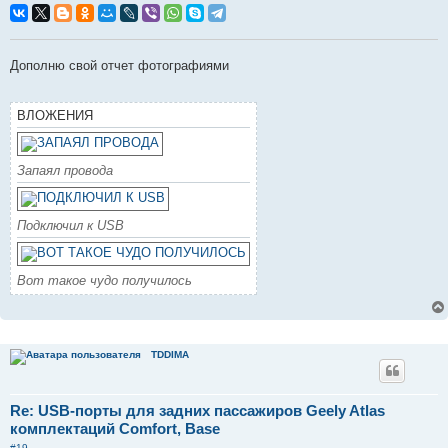
п
р
о
ч
и
Дополню свой отчет фотографиями
т
а
н
н
ВЛОЖЕНИЯ
о
е
с
о
о
Запаял провода
б
щ
е
н
Подключил к USB
и
е
Вот такое чудо получилось
TDDIMA
Re: USB-порты для задних пассажиров Geely Atlas
комплектаций Comfort, Base
#19