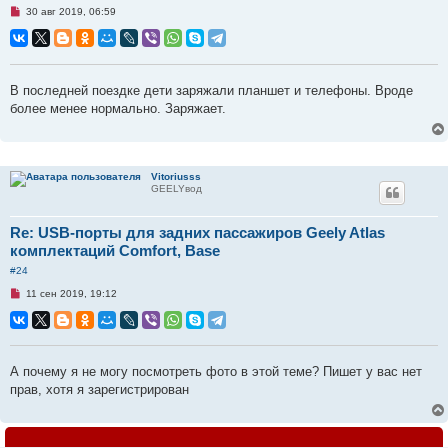
Н
30 авг 2019, 06:59
е
п
р
о
ч
и
В последней поездке дети заряжали планшет и телефоны. Вроде
т
более менее нормально. Заряжает.
а
н
н
о
е
с
Vitoriusss
о
GEELYвод
о
б
щ
е
Re: USB-порты для задних пассажиров Geely Atlas
н
комплектаций Comfort, Base
и
е
#24
Н
11 сен 2019, 19:12
е
п
р
о
ч
и
А почему я не могу посмотреть фото в этой теме? Пишет у вас нет
т
прав, хотя я зарегистрирован
а
н
н
о
е