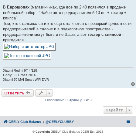
р
о
В
Еврошопах
(магазинчиках, где все по 2.40 появился в продаже
ч
и
небольшой набор - "Набор авто предохранителей 10 шт + тестер +
т
клипса".
а
н
Тем, кто сталкивался и кто еще столкнется с проверкой целостности
н
предохранителей в салоне и в подкапотном пространстве -
о
е
предохранители могут быть и не Ваши, а вот
тестер с клипсой
-
с
пригодится.
о
о
б
щ
е
н
и
е
Xiaomi Redmi 9Т 4/128
Geely LC-Cross 2014
Xiaomi 70 MAI Smart WiFi DVR
Ответить
1 сообщение • Страница
1
из
1
Перейти
GEELY Club Belarus
@GEELYCLUBBY
© Copyright
GEELY Club Belarus 2025| Est. 2018