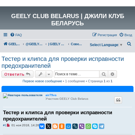
GEELY CLUB BELARUS | ДЖИЛИ КЛУБ
БЕЛАРУСЬ
FAQ
Регистрация
Вход
П
GEELY Club Belarus
@GEELYCLUBBY
| GEELY CLUB BELARUS
Советы бывалых
Select Language
▼
о
Тестер и клипса для проверки исправности
и
предохранителей
с
к
Поиск
Расширен
Ответить
Первое новое сообщение
• 1 сообщение • Страница
1
из
1
air79vs
Участник GEELY Club Belarus
Тестер и клипса для проверки исправности
предохранителей
Н
#1
01 ноя 2018, 14:26
е
п