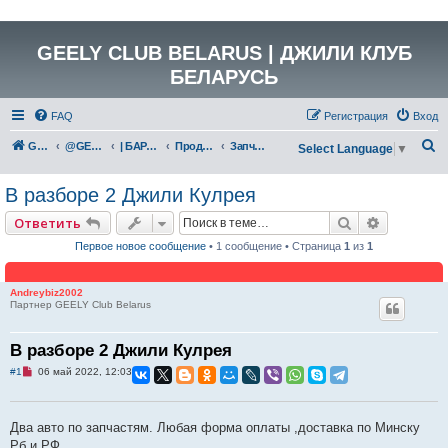
GEELY CLUB BELARUS | ДЖИЛИ КЛУБ
БЕЛАРУСЬ
FAQ
Регистрация
Вход
П
GEELY Club Belarus
@GEELYCLUBBY
| БАРАХОЛКА
Продажа
Запчасти/Расходники
Select Language
▼
о
В разборе 2 Джили Кулрея
и
с
Поиск
Расширен
Ответить
к
Первое новое сообщение
• 1 сообщение • Страница
1
из
1
Andreybiz2002
Партнер GEELY Club Belarus
В разборе 2 Джили Кулрея
Н
#1
06 май 2022, 12:03
е
п
р
о
Два авто по запчастям. Любая форма оплаты ,доставка по Минску
ч
и
Рб и РФ.