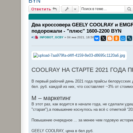
BYN
Ответить
Два кроссовера GEELY COOLRAY и EMGRA
подорожали - "плюс" 1600-2200 BYN
Н
#1
INFOBOT_GCBY
»
04 янв 2021, 18:50
е
п
р
о
ч
и
т
а
COOLRAY НА СТАРТЕ 2021 ГОДА 
н
н
о
е
В первый рабочий день 2021 года прайсы белорусских 
с
бел. руб. каждой из них, что составляет ~3% от стои
о
о
б
М – маркетинг
щ
е
В этот раз, как водится в начале года, не сделали у
н
и
"старая"),а повышение коснулось на всё с отметкой “20
е
Повышение очередное ... за менее чем годовую истор
GEELY COOLRAY, цена в бел.руб.