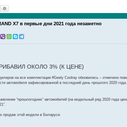
Поиск
Расширенный поиск
ND X7 в первые дни 2021 года незаметно
ПРИБАВИЛ ОКОЛО 3% (К ЦЕНЕ)
дилеров на все комплектации #Geely Coolray обновились – отмечено пов
мости автомобиля зафиксированной в последний день прошлого 2020 года.
дешевление “прошлогодних” автомобилей (на модельный ряд 2020 года це
21”.
ию продаж этой модели в Беларуси.