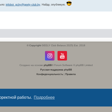
мыло:
infobot_gcby@geely-club.by
. Найду, опубликую.
© Copyright
GEELY Club Belarus 2025| Est. 2018
Создано на основе
phpBB
® Forum Software © phpBB Limited
Русская поддержка phpBB
Конфиденциальность
|
Правила
орректной работы.
Подробнее