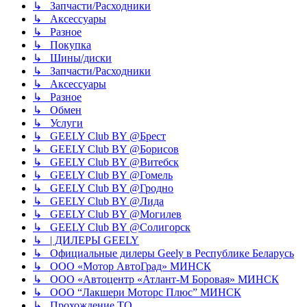
↳ Запчасти/Расходники
↳ Аксессуары
↳ Разное
↳ Покупка
↳ Шины/диски
↳ Запчасти/Расходники
↳ Аксессуары
↳ Разное
↳ Обмен
↳ Услуги
↳ GEELY Club BY @Брест
↳ GEELY Club BY @Борисов
↳ GEELY Club BY @Витебск
↳ GEELY Club BY @Гомель
↳ GEELY Club BY @Гродно
↳ GEELY Club BY @Лида
↳ GEELY Club BY @Могилев
↳ GEELY Club BY @Солигорск
↳ | ДИЛЕРЫ GEELY
↳ Официальные дилеры Geely в Республике Беларусь
↳ ООО «Мотор АвтоГрад» МИНСК
↳ ООО «Автоцентр «Атлант-М Боровая» МИНСК
↳ ООО “Лакшери Моторс Плюс” МИНСК
↳ Прохождение ТО