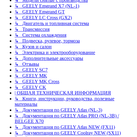
↳ Модели снятые с производства
↳ GEELY Emgrand X7 (NL-1)
↳ GEELY Emgrand GT
↳ GEELY LC Cross (GX2)
↳ Двигатель и топливная система
↳ Трансмиссия
↳ Система охлаждения
↳ Подвеска, рулевое, тормоза
↳ Кузов и салон
↳ Электрика и электрооборудование
↳ Дополнительные аксессуары
↳ Отзывы
↳ GEELY SC7
↳ GEELY MK
↳ GEELY MK Cross
↳ GEELY CK
| ОБЩАЯ ТЕХНИЧЕСКАЯ ИНФОРМАЦИЯ
↳ Книги, инструкции, руководства, полезные
материалы
↳ Документация по GEELY Atlas (NL-3)
↳ Документация по GEELY Atlas PRO (NL-3B) /
BELGEE X70
↳ Документация по GEELY Atlas NEW (FX11)
↳ Документация по GEELY Coolray NEW (SX11)