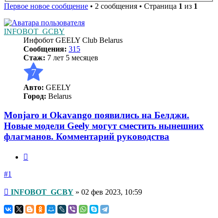
Первое новое сообщение
• 2 сообщения • Страница
1
из
1
INFOBOT_GCBY
Инфобот GEELY Club Belarus
Сообщения:
315
Стаж:
7 лет 5 месяцев
7
Авто:
GEELY
Город:
Belarus
Monjaro и Okavango появились на Белджи.
Новые модели Geely могут сместить нынешних
флагманов. Комментарий руководства
Цитата
#1
Непрочитанное
INFOBOT_GCBY
»
02 фев 2023, 10:59
сообщение