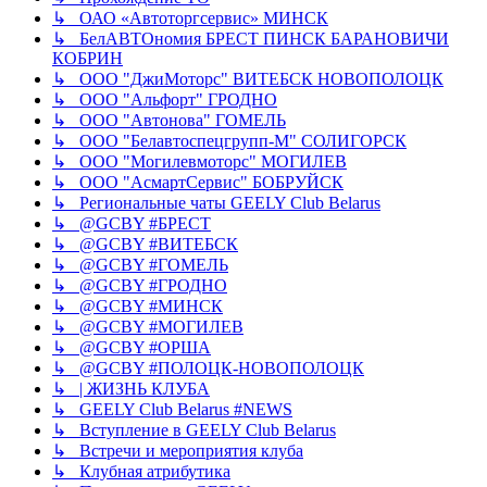
↳ ОАО «Автоторгсервис» МИНСК
↳ БелАВТОномия БРЕСТ ПИНСК БАРАНОВИЧИ
КОБРИН
↳ ООО "ДжиМоторс" ВИТЕБСК НОВОПОЛОЦК
↳ ООО "Альфорт" ГРОДНО
↳ ООО "Автонова" ГОМЕЛЬ
↳ ООО "Белавтоспецгрупп-М" СОЛИГОРСК
↳ ООО "Могилевмоторс" МОГИЛЕВ
↳ ООО "АсмартСервис" БОБРУЙСК
↳ Региональные чаты GEELY Club Belarus
↳ @GCBY #БРЕСТ
↳ @GCBY #ВИТЕБСК
↳ @GCBY #ГОМЕЛЬ
↳ @GCBY #ГРОДНО
↳ @GCBY #МИНСК
↳ @GCBY #МОГИЛЕВ
↳ @GCBY #ОРША
↳ @GCBY #ПОЛОЦК-НОВОПОЛОЦК
↳ | ЖИЗНЬ КЛУБА
↳ GEELY Club Bеlarus #NEWS
↳ Вступление в GEELY Club Belarus
↳ Встречи и мероприятия клуба
↳ Клубная атрибутика