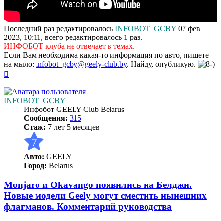
Последний раз редактировалось
INFOBOT_GCBY
07 фев
2023, 10:11, всего редактировалось 1 раз.
ИНФОБОТ клуба не отвечает в темах.
Если Вам необходима какая-то информация по авто, пишете
на мыло:
infobot_gcby@geely-club.by
. Найду, опубликую.
Вернуться
к
началу
INFOBOT_GCBY
Инфобот GEELY Club Belarus
Сообщения:
315
Стаж:
7 лет 5 месяцев
7
Авто:
GEELY
Город:
Belarus
Monjaro и Okavango появились на Белджи.
Новые модели Geely могут сместить нынешних
флагманов. Комментарий руководства