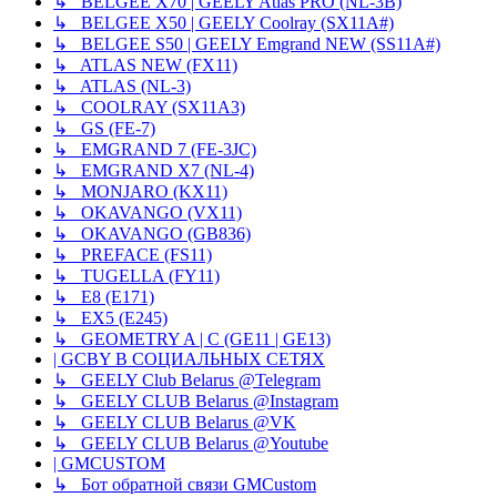
↳ BELGEE X70 | GEELY Atlas PRO (NL-3B)
↳ BELGEE X50 | GEELY Coolray (SX11A#)
↳ BELGEE S50 | GEELY Emgrand NEW (SS11A#)
↳ ATLAS NEW (FX11)
↳ ATLAS (NL-3)
↳ COOLRAY (SX11A3)
↳ GS (FE-7)
↳ EMGRAND 7 (FE-3JC)
↳ EMGRAND X7 (NL-4)
↳ MONJARO (KX11)
↳ OKAVANGO (VX11)
↳ OKAVANGO (GB836)
↳ PREFACE (FS11)
↳ TUGELLA (FY11)
↳ E8 (E171)
↳ EX5 (E245)
↳ GEOMETRY A | C (GE11 | GE13)
| GCBY В СОЦИАЛЬНЫХ СЕТЯХ
↳ GEELY Club Belarus @Telegram
↳ GEELY CLUB Belarus @Instagram
↳ GEELY CLUB Belarus @VK
↳ GEELY CLUB Belarus @Youtube
| GMCUSTOM
↳ Бот обратной связи GMCustom