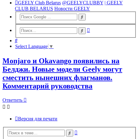
GEELY Club Belarus
@GEELYCLUBBY
| GEELY
CLUB BELARUS
Новости GEELY
Расширенный
Поиск
поиск
Поиск
Select Language
▼
Monjaro и Okavango появились на
Белджи. Новые модели Geely могут
сместить нынешних флагманов.
Комментарий руководства
Ответить
Версия для печати
Расширенный
Поиск
поиск