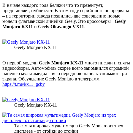
В начале каждого года Белджи что-то презентует,
представляет, публикует. В этом году серийность не прервана
– на территории завода появились две совершенно новые
модели флагманской линейки Geely. Это кроссоверы -
Geely
Monjaro KX11
и
Geely Okavango VX11
.
Geely Monjaro KX-11
О первой модели
Geely Monjaro KX-11
много писали и сняты
видеообзоры. Автомобиль скорее всего запомнился огромной
панелью мультимедиа – всю переднюю панель занимают три
экрана. Обсуждение Geely Monjaro в телеграмм
https://t.me/kx11_gcby
Geely Monjaro KX-11
Та самая широкая мультимедиа Geely Monjaro из трех
дисплеев - от стойки до стойки