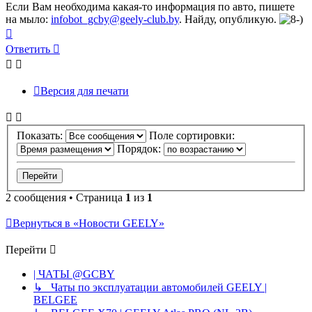
Если Вам необходима какая-то информация по авто, пишете
на мыло:
infobot_gcby@geely-club.by
. Найду, опубликую.
Вернуться
к
Ответить
началу
Версия для печати
Показать:
Поле сортировки:
Порядок:
2 сообщения • Страница
1
из
1
Вернуться в «Новости GEELY»
Перейти
| ЧАТЫ @GCBY
↳ Чаты по эксплуатации автомобилей GEELY |
BELGEE