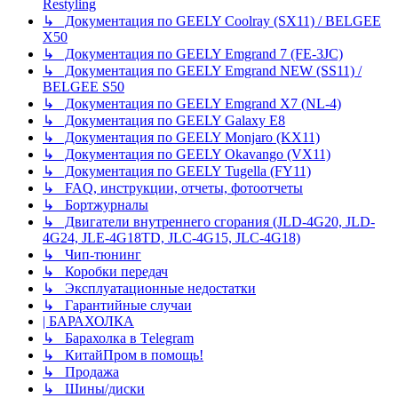
Restyling
↳ Документация по GEELY Coolray (SX11) / BELGEE
X50
↳ Документация по GEELY Emgrand 7 (FE-3JC)
↳ Документация по GEELY Emgrand NEW (SS11) /
BELGEE S50
↳ Документация по GEELY Emgrand X7 (NL-4)
↳ Документация по GEELY Galaxy E8
↳ Документация по GEELY Monjaro (KX11)
↳ Документация по GEELY Okavango (VX11)
↳ Документация по GEELY Tugella (FY11)
↳ FAQ, инструкции, отчеты, фотоотчеты
↳ Бортжурналы
↳ Двигатели внутреннего сгорания (JLD-4G20, JLD-
4G24, JLE-4G18TD, JLC-4G15, JLC-4G18)
↳ Чип-тюнинг
↳ Коробки передач
↳ Эксплуатационные недостатки
↳ Гарантийные случаи
| БАРАХОЛКА
↳ Барахолка в Tеlegram
↳ КитайПром в помощь!
↳ Продажа
↳ Шины/диски