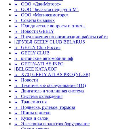
↳ ООО «ДжиМоторс»
↳ ООО "Белавтоспецгрупп-М"
↳ ООО «Могилевмоторс»
↳ Советы бывалых
↳ Юридические вопросы и ответы
↳ Новости GEELY
↳ Предложения по организации работы сайта
| ДРУЗЬЯ GEELY CLUB BELARUS
↳ GEELY Club Россия
↳ GEELY CLUB
↳ китайские-автомобили.рф
↳ GEELY-ATLAS.INFO
| BELGEE КАТАЛОГ
↳ X70 | GEELY ATLAS PRO (NL-3B)
↳ Новости
↳ Техническое обслуживание (ТО)
↳ Двигатель и топливная система
↳ Система охлаждения
↳ Трансмиссия
↳ Подвеска, рулевое, тормоза
↳ Шины и диски
↳ Кузов и салон
↳ Электрика и электрооборудование