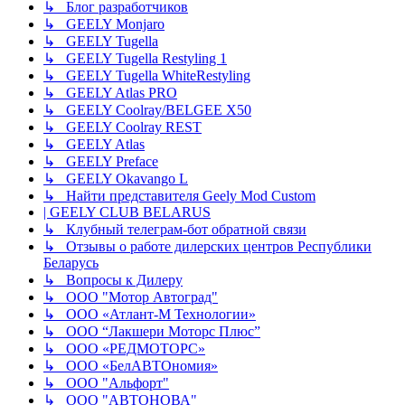
↳ Блог разработчиков
↳ GEELY Monjaro
↳ GEELY Tugella
↳ GEELY Tugella Restyling 1
↳ GEELY Tugella WhiteRestyling
↳ GEELY Atlas PRO
↳ GEELY Coolray/BELGEE X50
↳ GEELY Coolray REST
↳ GEELY Atlas
↳ GEELY Preface
↳ GEELY Okavango L
↳ Найти представителя Geely Mod Custom
| GEELY CLUB BELARUS
↳ Клубный телеграм-бот обратной связи
↳ Отзывы о работе дилерских центров Республики
Беларусь
↳ Вопросы к Дилеру
↳ ООО "Мотор Автоград"
↳ ООО «Атлант-М Технологии»
↳ ООО “Лакшери Моторс Плюс”
↳ ООО «РЕДМОТОРС»
↳ ООО «БелАВТОномия»
↳ ООО "Альфорт"
↳ ООО "АВТОНОВА"