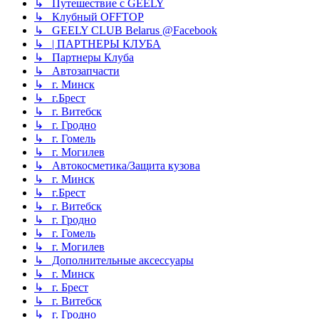
↳ Путешествие с GEELY
↳ Клубный OFFTOP
↳ GEELY CLUB Belarus @Facebook
↳ | ПАРТНЕРЫ КЛУБА
↳ Партнеры Клуба
↳ Автозапчасти
↳ г. Минск
↳ г.Брест
↳ г. Витебск
↳ г. Гродно
↳ г. Гомель
↳ г. Могилев
↳ Автокосметика/Защита кузова
↳ г. Минск
↳ г.Брест
↳ г. Витебск
↳ г. Гродно
↳ г. Гомель
↳ г. Могилев
↳ Дополнительные аксессуары
↳ г. Минск
↳ г. Брест
↳ г. Витебск
↳ г. Гродно