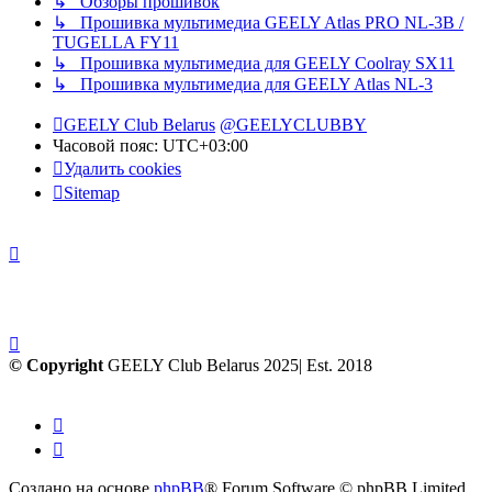
↳ Обзоры прошивок
↳ Прошивка мультимедиа GEELY Atlas PRO NL-3B /
TUGELLA FY11
↳ Прошивка мультимедиа для GEELY Coolray SX11
↳ Прошивка мультимедиа для GEELY Atlas NL-3
GEELY Club Belarus
@GEELYCLUBBY
Часовой пояс:
UTC+03:00
Удалить cookies
Sitemap
© Copyright
GEELY Club Belarus 2025| Est. 2018
Создано на основе
phpBB
® Forum Software © phpBB Limited