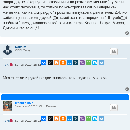
о
опора другая ( корпус из алюминия и по размерам меньше ), у меня
е
нас стоит похожая и, то только по конструкции самой опоры как
с
о
железяка, как на Эмгранд х7 прошлых выпусков с двигателем 2.4, но
о
сайлент у нас стоит другой ((((( такой же как с переди на 1.8 турбо)))))
б
щ
в общем "намудрилиисалянку" эти инженеры Вольво, Лотус, Мирра,
е
Джили и кто-то ещё!
н
и
е
Makslm
GEELYвод
Н
#277
21 ноя 2019, 18:32
е
п
р
Может если б рукой не доставалась то и стука не было бы
о
ч
и
т
а
н
н
о
Ivashka1977
е
Участник GEELY Club Belarus
с
о
о
б
Н
#278
21 ноя 2019, 18:52
щ
е
е
п