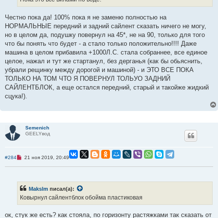
о
б
щ
Честно пока да! 100% пока я не заменю полностью на
е
НОРМАЛЬНЫЕ передний и задний сайлент сказать ничего не могу,
н
и
но в целом да, подушку повернул на 45*, не на 90, только для того
е
что бы понять что будет - а стало только положительно!!!! Даже
машина в целом прибавила +1000Л.С. стала собраннее, все единое
целое, нажал и тут же стартанул, без дерганья (как бы обьяснить,
убрали рещинку между дорогой и машиной) - и ЭТО ВСЕ ПОКА
ТОЛЬКО НА ТОМ ЧТО Я ПОВЕРНУЛ ТОЛЬУО ЗАДНИЙ
САЙЛЕНТБЛОК, а еще остался передний, старый и такойже жидкий
сцука!).
Semenich
GEELYвод
Н
#284
21 ноя 2019, 20:49
е
п
р
о
ч
Makslm
писал(а):
и
Ковырнул сайлентблок обойма пластиковая
т
а
н
ок, стук же есть? как стояла, по горизонту растяжками так сказать от
н