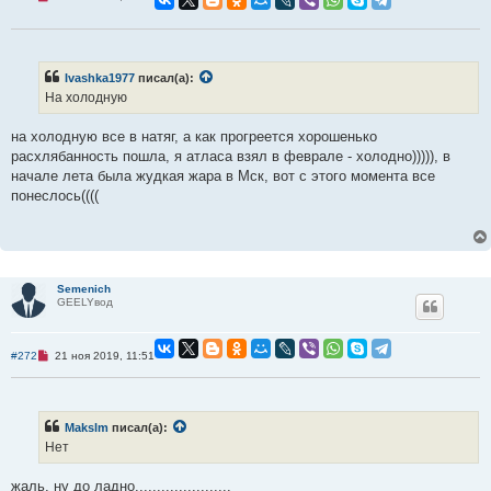
е
п
р
о
ч
и
Ivashka1977
писал(а):
т
На холодную
а
н
н
на холодную все в натяг, а как прогреется хорошенько
о
е
расхлябанность пошла, я атласа взял в феврале - холодно))))), в
с
начале лета была жудкая жара в Мск, вот с этого момента все
о
о
понеслось((((
б
щ
е
н
и
е
Semenich
GEELYвод
Н
#272
21 ноя 2019, 11:51
е
п
р
о
ч
Makslm
писал(а):
и
Нет
т
а
н
жаль, ну до ладно......................
н