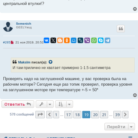
о
центральной втулки!?
е
с
о
о
б
Semenich
щ
GEELYвод
е
н
и
е
Н
#285
21 ноя 2019, 20:51
е
п
р
о
ч
Makslm
писал(а):
и
И там прилично не хватает примерно 1-1.5 сантиметра
т
а
н
Проверять надо на заглушенной машине, у вас проверка была на
н
о
рабочем моторе? Сегодня еще раз топик проверил, проверка уровня
е
на заглушенном моторе при температуре +-5 = 50*
с
о
о
б
Ответить
щ
е
н
Страница
19
из
39
1
17
18
19
20
21
39
Пред.
Сле
578 сообщений
…
…
и
е
Перейти