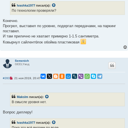
и
о
е
ч
Ivashka1977
писал(а):
и
По технологии проверяли?
т
а
н
Конечно.
н
о
Прогрел, выставил по уровню, подергал передачами, на паркинг
е
поставил.
с
о
И там прилично не хватает примерно 1-1.5 сантиметра.
о
б
Ковырнул сайлентблок обойма пластиковая
щ
е
н
и
е
Semenich
GEELYвод
Н
#283
21 ноя 2019, 20:47
е
п
р
о
ч
Makslm
писал(а):
и
В смысле уровня нет.
т
а
н
Вопрос диллеру!
н
о
е
Ivashka1977
писал(а):
с
о
Пока это всё вилами по воде.