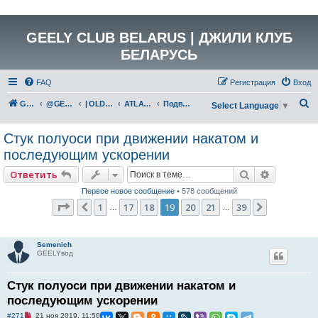
GEELY CLUB BELARUS | ДЖИЛИ КЛУБ
БЕЛАРУСЬ
FAQ
Регистрация
Вход
П
GEELY Club Belarus
@GEELYCLUBBY
| OLD GEELY
ATLAS (NL-3)
Подвеска, рулевое, тормоза
Select Language
▼
о
Стук полуоси при движении накатом и
и
последующим ускорении
с
к
Поиск
Расширен
Ответить
Первое новое сообщение
• 578 сообщений
Страница
19
из
39
1
17
18
19
20
21
39
Пред.
След.
…
…
Semenich
GEELYвод
Стук полуоси при движении накатом и
последующим ускорении
Н
#271
21 ноя 2019, 11:50