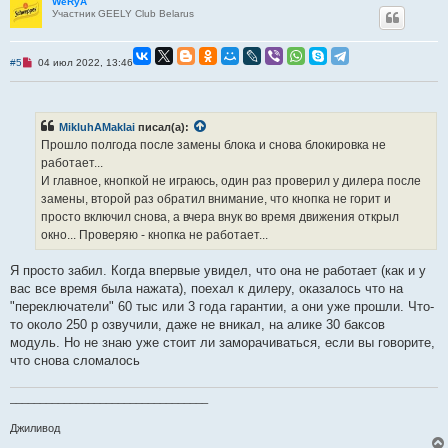
WeRyA
щ
Участник GEELY Club Belarus
е
н
и
е
Н
#5
04 июл 2022, 13:46
е
п
р
о
ч
MikluhAMaklai
писал(а):
и
Прошло полгода после замены блока и снова блокировка не
т
а
работает...
н
И главное, кнопкой не играюсь, один раз проверил у дилера после
н
о
замены, второй раз обратил внимание, что кнопка не горит и
е
просто включил снова, а вчера внук во время движения открыл
с
о
окно... Проверяю - кнопка не работает...
о
б
щ
Я просто забил. Когда впервые увидел, что она не работает (как и у
е
вас все время была нажата), поехал к дилеру, оказалось что на
н
и
"переключатели" 60 тыс или 3 года гарантии, а они уже прошли. Что-
е
то около 250 р озвучили, даже не вникал, на алике 30 баксов
модуль. Но не знаю уже стоит ли заморачиваться, если вы говорите,
что снова сломалось
_________________________________
Джиливод