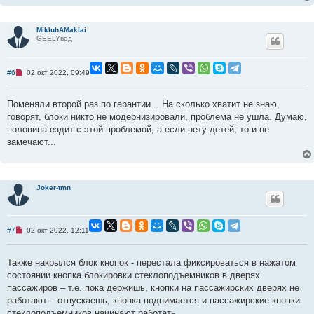
MikluhAMaklai
GEELYвод
Н
#6
02 окт 2022, 09:49
е
п
р
Поменяли второй раз по гарантии... На сколько хватит не знаю,
о
ч
говорят, блоки никто не модернизировали, проблема не ушла. Думаю,
и
половина ездит с этой проблемой, а если нету детей, то и не
т
а
замечают...
н
н
о
е
с
Joker-tmn
о
о
б
щ
е
Н
#7
02 окт 2022, 12:11
н
е
и
п
е
р
Также накрылся блок кнопок - перестала фиксироваться в нажатом
о
ч
состоянии кнопка блокировки стеклоподъемников в дверях
и
пассажиров – т.е. пока держишь, кнопки на пассажирских дверях не
т
а
работают – отпускаешь, кнопка поднимается и пассажирские кнопки
н
стеклоподъемников начинают работать.
н