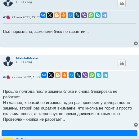
GEELYвод
е
Н
#3
21 ноя 2021, 22:35
е
п
р
Всё нормально, заменили блок по гарантии...
о
ч
и
т
а
н
н
о
MikluhAMaklai
е
GEELYвод
с
о
о
б
Н
#4
22 июн 2022, 13:08
щ
е
е
п
н
р
Прошло полгода после замены блока и снова блокировка не
и
о
е
ч
работает...
и
И главное, кнопкой не играюсь, один раз проверил у дилера после
т
а
замены, второй раз обратил внимание, что кнопка не горит и просто
н
включил снова, а вчера внук во время движения открыл окно...
н
о
Проверяю - кнопка не работает...
е
с
о
о
б