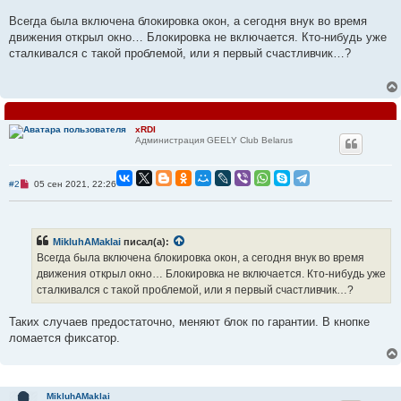
р
о
Всегда была включена блокировка окон, а сегодня внук во время
ч
и
движения открыл окно… Блокировка не включается. Кто-нибудь уже
т
сталкивался с такой проблемой, или я первый счастливчик…?
а
н
н
о
е
с
о
xRDI
о
Администрация GEELY Club Belarus
б
щ
е
н
Н
#2
05 сен 2021, 22:26
и
е
е
п
р
о
ч
MikluhAMaklai
писал(а):
и
Всегда была включена блокировка окон, а сегодня внук во время
т
а
движения открыл окно… Блокировка не включается. Кто-нибудь уже
н
сталкивался с такой проблемой, или я первый счастливчик…?
н
о
е
Таких случаев предостаточно, меняют блок по гарантии. В кнопке
с
о
ломается фиксатор.
о
б
щ
е
н
MikluhAMaklai
и