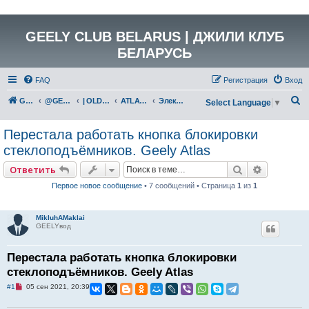
GEELY CLUB BELARUS | ДЖИЛИ КЛУБ
БЕЛАРУСЬ
FAQ
Регистрация
Вход
П
GEELY Club Belarus
@GEELYCLUBBY
| OLD GEELY
ATLAS (NL-3)
Электрика и электрооборудование
Select Language
▼
о
Перестала работать кнопка блокировки
и
стеклоподъёмников. Geely Atlas
с
к
Поиск
Расширен
Ответить
Первое новое сообщение
• 7 сообщений • Страница
1
из
1
MikluhAMaklai
GEELYвод
Перестала работать кнопка блокировки
стеклоподъёмников. Geely Atlas
Н
#1
05 сен 2021, 20:39
е
п