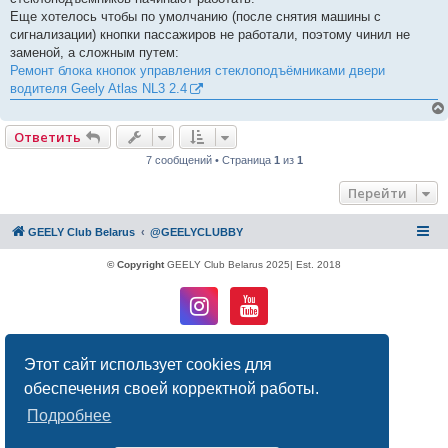
о
Еще хотелось чтобы по умолчанию (после снятия машины с
е
сигнализации) кнопки пассажиров не работали, поэтому чинил не
с
о
заменой, а сложным путем:
о
Ремонт блока кнопок управления стеклоподъёмниками двери
б
щ
водителя Geely Atlas NL3 2.4
е
н
и
е
Ответить
7 сообщений • Страница
1
из
1
Перейти
GEELY Club Belarus
@GEELYCLUBBY
© Copyright
GEELY Club Belarus 2025| Est. 2018
Создано на основе
phpBB
® Forum Software © phpBB Limited
Русская поддержка phpBB
Этот сайт использует cookies для
Конфиденциальность
|
Правила
обеспечения своей корректной работы.
Подробнее