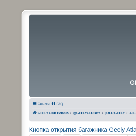
G
Ссылки
FAQ
GEELY Club Belarus
@GEELYCLUBBY
| OLD GEELY
ATL
Кнопка открытия багажника Geely Atl