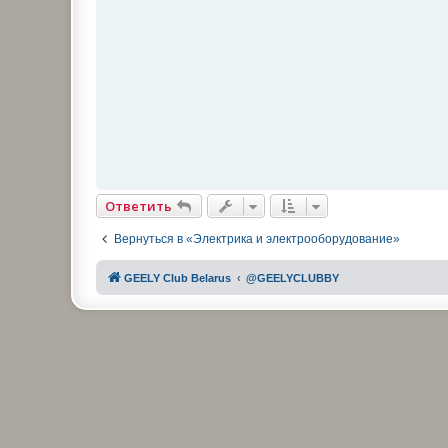
и
т
а
н
н
о
е
с
о
о
б
щ
е
н
и
е
Ответить
Вернуться в «Электрика и электрооборудование»
GEELY Club Belarus
@GEELYCLUBBY