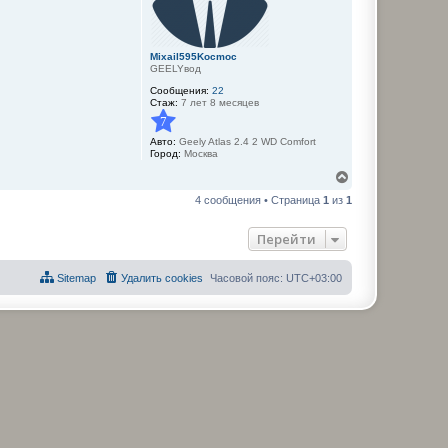
к
н
а
ч
Mixail595Kocmoc
а
GEELYвод
л
у
Сообщения:
22
Стаж:
7 лет 8 месяцев
7
Авто:
Geely Atlas 2.4 2 WD Comfort
Город:
Москва
В
е
4 сообщения • Страница
1
из
1
р
н
у
Перейти
т
ь
с
Sitemap
Удалить cookies
Часовой пояс:
UTC+03:00
я
к
н
а
ч
а
л
у