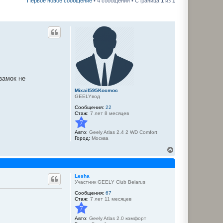
Первое новое сообщение
• 4 сообщения • Страница
1
из
1
замок не
Mixail595Kocmoc
GEELYвод
Сообщения:
22
Стаж:
7 лет 8 месяцев
7
Авто:
Geely Atlas 2.4 2 WD Comfort
Город:
Москва
В
е
р
н
Lesha
у
Участник GEELY Club Belarus
т
ь
Сообщения:
67
с
Стаж:
7 лет 11 месяцев
я
7
к
Авто:
Geely Atlas 2.0 комфорт
н