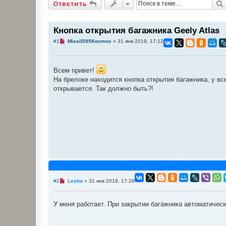
Ответить
Кнопка открытия багажника Geely Atlas
Н
#1
Mixail595Kocmoc
»
31 янв 2019, 17:12
е
п
р
о
Всем привет!
ч
и
На брелоке находится кнопка открытия багажника, у вс
т
открывается. Так должно быть?!
а
н
н
о
е
с
о
о
б
щ
е
н
и
е
Н
#2
Lesha
»
31 янв 2019, 17:29
е
п
р
У меня работает. При закрытии багажника автоматичес
о
ч
и
т