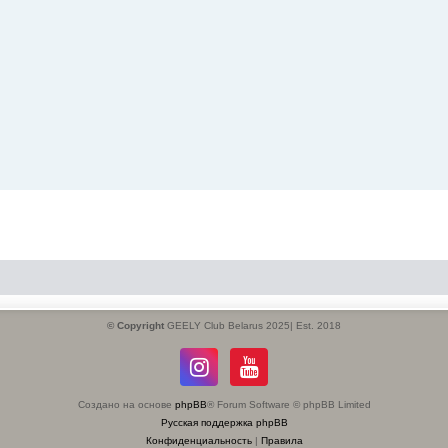
© Copyright
GEELY Club Belarus 2025| Est. 2018
Создано на основе
phpBB
® Forum Software © phpBB Limited
Русская поддержка phpBB
Конфиденциальность
|
Правила