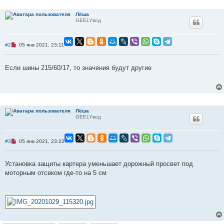
Лёша
GEELYвод
Н
#2
05 янв 2021, 23:11
е
п
р
Если шины 215/60/17, то значения будут другие
о
ч
и
т
а
н
н
о
Лёша
е
GEELYвод
с
о
о
б
Н
#3
05 янв 2021, 23:22
щ
е
е
п
н
р
Установка защиты картера уменьшает дорожный просвет под
и
о
е
ч
моторным отсеком где-то на 5 см
и
т
а
н
н
о
е
с