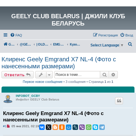
GEELY CLUB BELARUS | ДЖИЛИ КЛУБ
БЕЛАРУСЬ
FAQ
Регистрация
Вход
П
GEELY Club Belarus
@GEELYCLUBBY
| OLD GEELY
EMGRAND X7 (NL-4)
Кузов и салон
Select Language
▼
о
Клиренс Geely Emgrand X7 NL-4 (Фото с
и
нанесенными размерами)
с
к
Поиск
Расширен
Ответить
Первое новое сообщение
• 3 сообщения • Страница
1
из
1
INFOBOT_GCBY
Инфобот GEELY Club Belarus
Клиренс Geely Emgrand X7 NL-4 (Фото с
нанесенными размерами)
Н
#1
05 янв 2021, 02:19
е
п