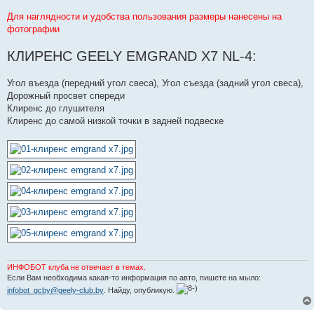
р
о
Для наглядности и удобства пользования размеры нанесены на
ч
и
фотографии
т
а
КЛИРЕНС GEELY EMGRAND X7 NL-4:
н
н
о
е
Угол въезда (передний угол свеса), Угол съезда (задний угол свеса),
с
Дорожный просвет спереди
о
о
Клиренс до глушителя
б
Клиренс до самой низкой точки в задней подвеске
щ
е
н
и
е
ИНФОБОТ клуба не отвечает в темах.
Если Вам необходима какая-то информация по авто, пишете на мыло:
infobot_gcby@geely-club.by
. Найду, опубликую.