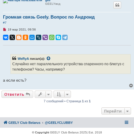
gas
н
GEELYвод
и
е
Громкая связь Geely. Вопрос по Андроид
#7
Н
19 мар 2021, 09:56
е
п
р
о
ч
и
т
а
WeRyA
писал(а):
н
Случайно нет параллельного устройства спаренного по блютуз с
н
о
телефоном? Часы, например?
е
с
о
а если есть?
о
б
щ
Ответить
е
н
7 сообщений • Страница
1
из
1
и
е
Перейти
GEELY Club Belarus
@GEELYCLUBBY
© Copyright
GEELY Club Belarus 2025| Est. 2018