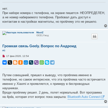
о
ч
и
нет.
т
При наборе номера с телефона, на экране пишется- НЕОПРЕДЕЛЕН,
а
н
а не номер набираемого телефона. Пробовал дать доступ к
н
контактам в настройках магнитолы, но проблему это не решило.
о
е
с
о
MastZ
о
GEELYвод
б
щ
е
н
Громкая связь Geely. Вопрос по Андроид
и
е
#6
Н
17 фев 2020, 12:54
е
п
р
о
ч
и
Путем совещаний, пришел к выводу, что проблема именно в
т
телефоне, но самое интересное, что эта проблема часто встречается
а
н
именно у Xiaomi и проявляется, к примеру в беспроводных
н
наушниках.
о
е
Вроде проблему решил. 2 день, полет нормальный. Вот программа
с
на 4pda, которая этот вопрос пока закрыла:
Bluetooth Auto Connect
о
о
б
щ
е