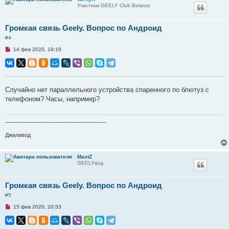
Участник GEELY Club Belarus
Громкая связь Geely. Вопрос по Андроид
#4
Н
14 фев 2020, 19:19
е
п
р
о
ч
и
Случайно нет параллельного устройства спаренного по блютуз с
т
телефоном? Часы, например?
а
н
н
о
_________________________________
е
с
Джиливод
о
о
б
щ
MastZ
е
GEELYвод
н
и
е
Громкая связь Geely. Вопрос по Андроид
#5
Н
15 фев 2020, 20:53
е
п
р