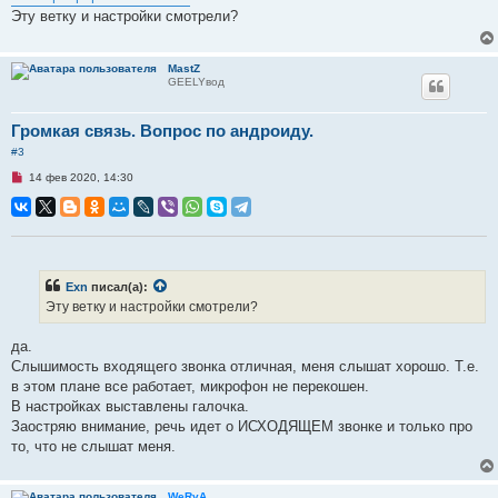
а
Эту ветку и настройки смотрели?
н
н
о
е
MastZ
с
GEELYвод
о
о
б
Громкая связь. Вопрос по андроиду.
щ
е
#3
н
и
Н
14 фев 2020, 14:30
е
е
п
р
о
ч
и
т
а
Exn
писал(а):
н
Эту ветку и настройки смотрели?
н
о
е
да.
с
о
Слышимость входящего звонка отличная, меня слышат хорошо. Т.е.
о
в этом плане все работает, микрофон не перекошен.
б
щ
В настройках выставлены галочка.
е
Заостряю внимание, речь идет о ИСХОДЯЩЕМ звонке и только про
н
и
то, что не слышат меня.
е
WeRyA