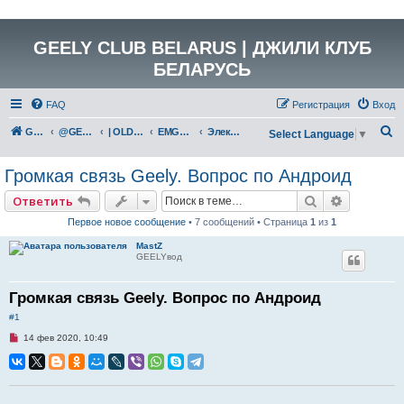
GEELY CLUB BELARUS | ДЖИЛИ КЛУБ
БЕЛАРУСЬ
FAQ
Регистрация
Вход
П
GEELY Club Belarus
@GEELYCLUBBY
| OLD GEELY
EMGRAND X7 (NL-4)
Электрика и электрооборудование
Select Language
▼
о
Громкая связь Geely. Вопрос по Андроид
и
с
Поиск
Расширен
Ответить
к
Первое новое сообщение
• 7 сообщений • Страница
1
из
1
MastZ
GEELYвод
Громкая связь Geely. Вопрос по Андроид
#1
Н
14 фев 2020, 10:49
е
п
р
о
ч
и