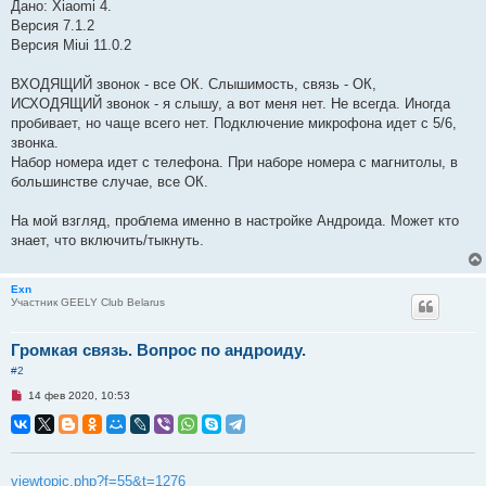
Дано: Xiaomi 4.
т
Версия 7.1.2
а
н
Версия Miui 11.0.2
н
о
е
ВХОДЯЩИЙ звонок - все ОК. Слышимость, связь - ОК,
с
ИСХОДЯЩИЙ звонок - я слышу, а вот меня нет. Не всегда. Иногда
о
о
пробивает, но чаще всего нет. Подключение микрофона идет с 5/6,
б
звонка.
щ
е
Набор номера идет с телефона. При наборе номера с магнитолы, в
н
большинстве случае, все ОК.
и
е
На мой взгляд, проблема именно в настройке Андроида. Может кто
знает, что включить/тыкнуть.
Exn
Участник GEELY Club Belarus
Громкая связь. Вопрос по андроиду.
#2
Н
14 фев 2020, 10:53
е
п
р
о
ч
и
viewtopic.php?f=55&t=1276
т